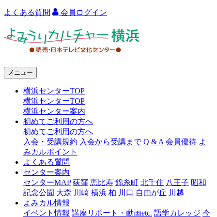
よくある質問
会員ログイン
よ
み
う
メニュー
り
横浜センターTOP
カ
横浜センターTOP
ル
横浜センター案内
初めてご利用の方へ
チ
初めてご利用の方へ
ャ
入会・受講規約
入会から受講まで
Q & A
会員優待
よ
みカルポイント
ー
よくある質問
センター案内
横
センターMAP
荻窪
恵比寿
錦糸町
北千住
八王子
昭和
浜
記念公園
大森
川崎
横浜
柏
川口
自由が丘
川越
よみカル情報
イベント情報
講座リポート・動画etc.
語学カレッジ
今