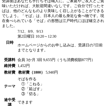
受講後はあなたも手打ちそば職人に。ご家庭やご友人とご賞
味いただければ、大歓迎間違いなしです。ご自分で打ったそ
ばは、他のどんなものより美味しく召し上がることができる
でしよう。「そば」は、日本人の最も身近な食べ物です。現
在食べられている「そば」の形態は江戸時代にほぼ確立され
ました。
7/12、8/9、9/13
第2日曜日 10:20～12:30
日時
ホームページからのお申し込みは、受講日の7日前
までとなります。
受講料
会員
3か月 3回 9,655円（うち消費税額877円）
維持費
1,452円
教材費
教材費（1800）
5,940円
そばを作る
①「こねる」
テーマ
②「延ばす」
③「切る」
途中受
できます
講