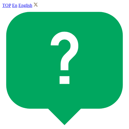
TOP
En
English