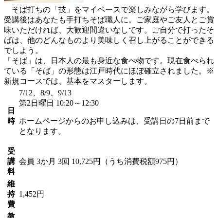
そば打ちの「技」をマイペースで楽しみながら学びます。
受講後はあなたも手打ちそば職人に。ご家庭やご友人とご賞
味いただければ、大歓迎間違いなしです。ご自分で打ったそ
ばは、他のどんなものより美味しく召し上がることができる
でしよう。
「そば」は、日本人の最も身近な食べ物です。現在食べられ
ている「そば」の形態は江戸時代にほぼ確立されました。※
新規コースでは、基本をマスターします。
7/12、8/9、9/13
第2日曜日 10:20～12:30
日
時
ホームページからのお申し込みは、受講日の7日前まで
となります。
受
講
会員
3か月 3回 10,725円（うち消費税額975円）
料
維
持
1,452円
費
教