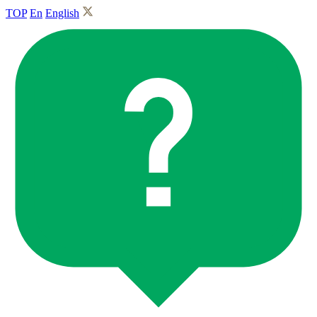
TOP
En
English