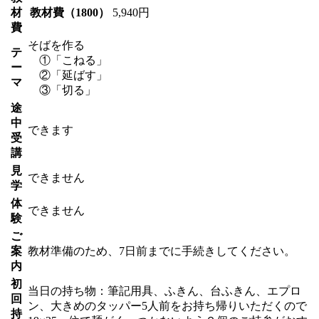
材
教材費（1800）
5,940円
費
そばを作る
テ
①「こねる」
ー
②「延ばす」
マ
③「切る」
途
中
できます
受
講
見
できません
学
体
できません
験
ご
案
教材準備のため、7日前までに手続きしてください。
内
初
当日の持ち物：筆記用具、ふきん、台ふきん、エプロ
回
ン、大きめのタッパー5人前をお持ち帰りいただくので
持