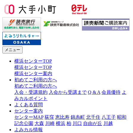
メニュー
横浜センターTOP
横浜センターTOP
横浜センター案内
初めてご利用の方へ
初めてご利用の方へ
入会・受講規約
入会から受講まで
Q & A
会員優待
よ
みカルポイント
よくある質問
センター案内
センターMAP
荻窪
恵比寿
錦糸町
北千住
八王子
昭和
記念公園
大森
川崎
横浜
柏
川口
自由が丘
川越
よみカル情報