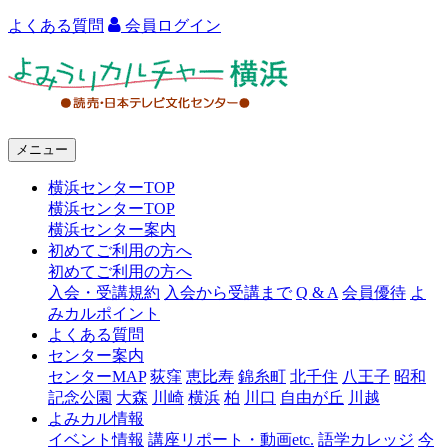
よくある質問
会員ログイン
よ
み
う
メニュー
り
横浜センターTOP
カ
横浜センターTOP
ル
横浜センター案内
初めてご利用の方へ
チ
初めてご利用の方へ
ャ
入会・受講規約
入会から受講まで
Q & A
会員優待
よ
みカルポイント
ー
よくある質問
センター案内
横
センターMAP
荻窪
恵比寿
錦糸町
北千住
八王子
昭和
浜
記念公園
大森
川崎
横浜
柏
川口
自由が丘
川越
よみカル情報
イベント情報
講座リポート・動画etc.
語学カレッジ
今