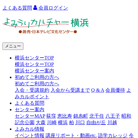
よくある質問
会員ログイン
よ
み
う
メニュー
り
横浜センターTOP
カ
横浜センターTOP
ル
横浜センター案内
初めてご利用の方へ
チ
初めてご利用の方へ
ャ
入会・受講規約
入会から受講まで
Q & A
会員優待
よ
みカルポイント
ー
よくある質問
センター案内
横
センターMAP
荻窪
恵比寿
錦糸町
北千住
八王子
昭和
浜
記念公園
大森
川崎
横浜
柏
川口
自由が丘
川越
よみカル情報
イベント情報
講座リポート・動画etc.
語学カレッジ
今