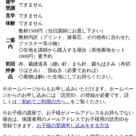
途中
できません
受講
見学
できません
体験
できません
教材1500円（当日講師にお渡し下さい）
教材内訳（プリント、接着芯、その他布に合わせた
ご案
ファスナー等小物）
内
◎生地を講師から購入する場合（表地裏地セット
1000円）要予約
初回
布、裁縫道具（縫い針、まち針、裁ちばさみ（布切
持参
りばさみ）、指ぬき（必要であれば）
品
◎着物は解いた生地にしてお持ちください。
※ホームページからもお申し込みいただけます。ホームペー
ジからのお申し込みには「読売ID」の登録が必要です。詳
しくは
「初めてご利用の方へ」
をご覧ください。
※お子様の講座で、お子様がメールアドレスをお持ちでない
場合は、保護者用のメールアドレスでお子様用の読売IDを
登録できます。
お子様の受講申し込みをする方法