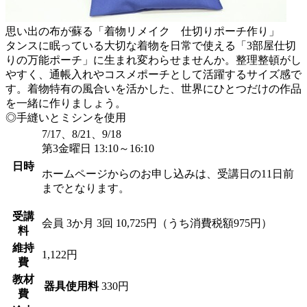
思い出の布が蘇る「着物リメイク 仕切りポーチ作り」
タンスに眠っている大切な着物を日常で使える「3部屋仕切
りの万能ポーチ」に生まれ変わらせませんか。整理整頓がし
やすく、通帳入れやコスメポーチとして活躍するサイズ感で
す。着物特有の風合いを活かした、世界にひとつだけの作品
を一緒に作りましょう。
◎手縫いとミシンを使用
7/17、8/21、9/18
第3金曜日 13:10～16:10
日時
ホームページからのお申し込みは、受講日の11日前
までとなります。
受講
会員
3か月 3回 10,725円（うち消費税額975円）
料
維持
1,122円
費
教材
器具使用料
330円
費