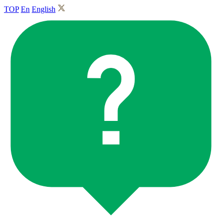
TOP
En
English