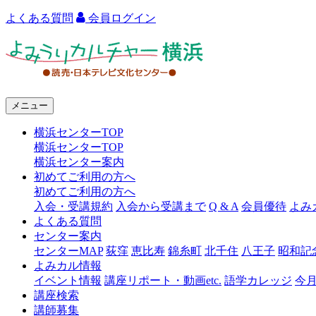
よくある質問
会員ログイン
よ
み
う
メニュー
り
横浜センターTOP
カ
横浜センターTOP
ル
横浜センター案内
初めてご利用の方へ
チ
初めてご利用の方へ
ャ
入会・受講規約
入会から受講まで
Q & A
会員優待
よみ
よくある質問
ー
センター案内
センターMAP
荻窪
恵比寿
錦糸町
北千住
八王子
昭和記
横
よみカル情報
浜
イベント情報
講座リポート・動画etc.
語学カレッジ
今
講座検索
講師募集