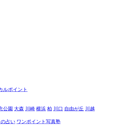
カルポイント
念公園
大森
川崎
横浜
柏
川口
自由が丘
川越
月の占い
ワンポイント写真塾