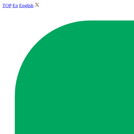
TOP
En
English