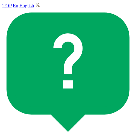
TOP
En
English