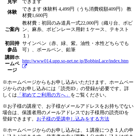
見学
できます
できます
体験料
4,499円（うち消費税額409円）
教
体験
材費1,600円
教材費：初回のみ道具一式22,000円（織り台、ボビ
ご案内
ン、麻糸、ボビンレース用針１ケース、テキスト
１）
初回持
サインペン（赤、緑、紫。油性・水性どちらでも
参品
可）、ボールペン、鉛筆
講師ホ
http://www014.upp.so-net.ne.jp/BobbinLace/index.htm
ームペ
ージ
※ホームページからもお申し込みいただけます。ホームペー
ジからのお申し込みには「読売ID」の登録が必要です。詳
しくは
「初めてご利用の方へ」
をご覧ください。
※お子様の講座で、お子様がメールアドレスをお持ちでない
場合は、保護者用のメールアドレスでお子様用の読売IDを
登録できます。
お子様の受講申し込みをする方法
※ホームページからのお申し込みは、１講座につき１人の申