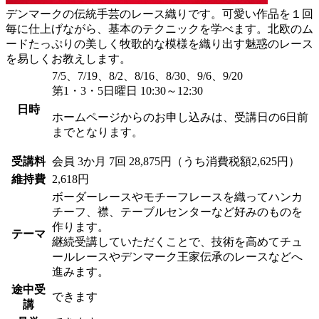
デンマークの伝統手芸のレース織りです。可愛い作品を１回
毎に仕上げながら、基本のテクニックを学べます。北欧のム
ードたっぷりの美しく牧歌的な模様を織り出す魅惑のレース
を易しくお教えします。
7/5、7/19、8/2、8/16、8/30、9/6、9/20
第1・3・5日曜日 10:30～12:30
日時
ホームページからのお申し込みは、受講日の6日前
までとなります。
受講料
会員
3か月 7回 28,875円（うち消費税額2,625円）
維持費
2,618円
ボーダーレースやモチーフレースを織ってハンカ
チーフ、襟、テーブルセンターなど好みのものを
作ります。
テーマ
継続受講していただくことで、技術を高めてチュ
ールレースやデンマーク王家伝承のレースなどへ
進みます。
途中受
できます
講