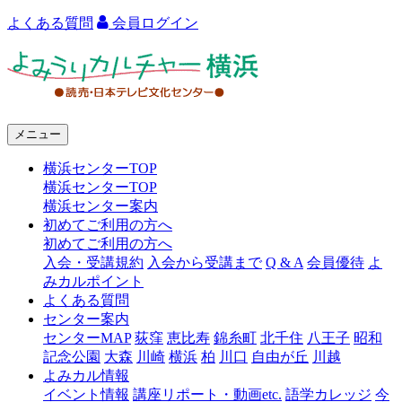
よくある質問
会員ログイン
よ
み
う
メニュー
り
横浜センターTOP
カ
横浜センターTOP
ル
横浜センター案内
初めてご利用の方へ
チ
初めてご利用の方へ
ャ
入会・受講規約
入会から受講まで
Q & A
会員優待
よ
みカルポイント
ー
よくある質問
センター案内
横
センターMAP
荻窪
恵比寿
錦糸町
北千住
八王子
昭和
浜
記念公園
大森
川崎
横浜
柏
川口
自由が丘
川越
よみカル情報
イベント情報
講座リポート・動画etc.
語学カレッジ
今