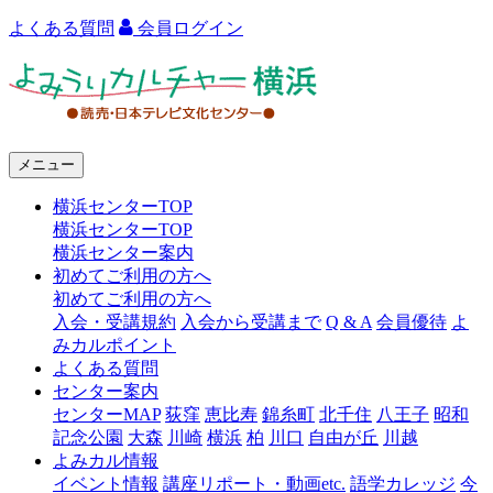
よくある質問
会員ログイン
よ
み
う
メニュー
り
横浜センターTOP
カ
横浜センターTOP
ル
横浜センター案内
初めてご利用の方へ
チ
初めてご利用の方へ
ャ
入会・受講規約
入会から受講まで
Q & A
会員優待
よ
みカルポイント
ー
よくある質問
センター案内
横
センターMAP
荻窪
恵比寿
錦糸町
北千住
八王子
昭和
浜
記念公園
大森
川崎
横浜
柏
川口
自由が丘
川越
よみカル情報
イベント情報
講座リポート・動画etc.
語学カレッジ
今