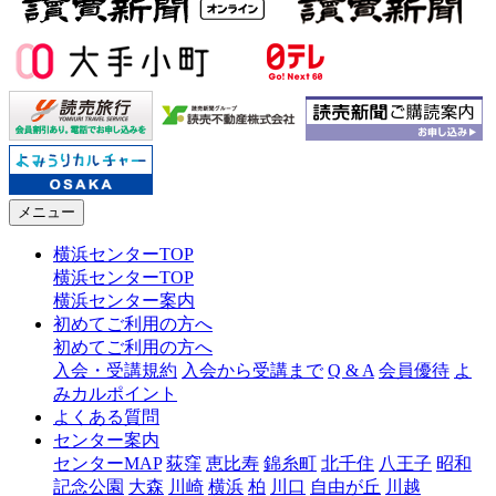
メニュー
横浜センターTOP
横浜センターTOP
横浜センター案内
初めてご利用の方へ
初めてご利用の方へ
入会・受講規約
入会から受講まで
Q & A
会員優待
よ
みカルポイント
よくある質問
センター案内
センターMAP
荻窪
恵比寿
錦糸町
北千住
八王子
昭和
記念公園
大森
川崎
横浜
柏
川口
自由が丘
川越