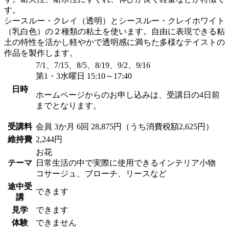
す。
シースルー・クレイ（透明）とシースルー・クレイホワイト
（乳白色）の２種類の粘土を使います。自由に表現できる粘
土の特性を活かし軽やかで透明感に満ちた多様なテイストの
作品を製作します。
7/1、7/15、8/5、8/19、9/2、9/16
第1・3水曜日 15:10～17:40
日時
ホームページからのお申し込みは、受講日の4日前
までとなります。
受講料
会員
3か月 6回 28,875円（うち消費税額2,625円）
維持費
2,244円
お花
テーマ
日常生活の中で実際に使用できるインテリア小物
コサージュ、ブローチ、リースなど
途中受
できます
講
見学
できます
体験
できません