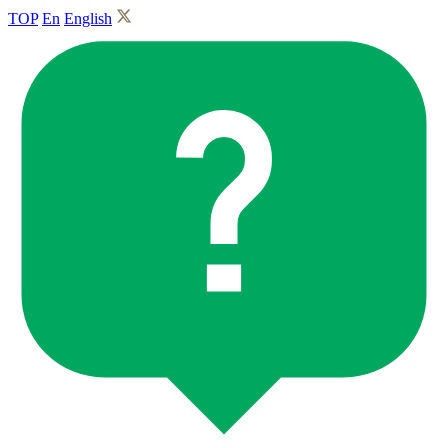
TOP
En
English