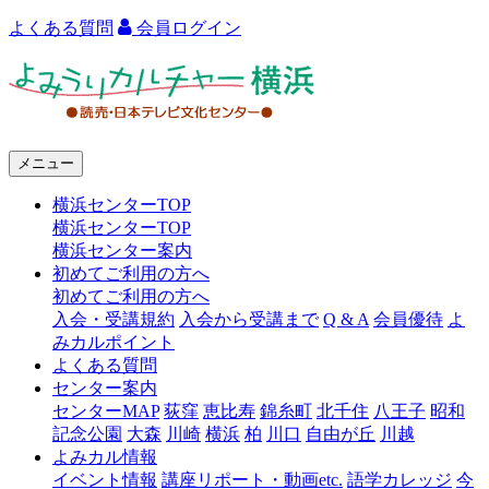
よくある質問
会員ログイン
よ
み
う
メニュー
り
横浜センターTOP
カ
横浜センターTOP
ル
横浜センター案内
初めてご利用の方へ
チ
初めてご利用の方へ
ャ
入会・受講規約
入会から受講まで
Q & A
会員優待
よ
みカルポイント
ー
よくある質問
センター案内
横
センターMAP
荻窪
恵比寿
錦糸町
北千住
八王子
昭和
浜
記念公園
大森
川崎
横浜
柏
川口
自由が丘
川越
よみカル情報
イベント情報
講座リポート・動画etc.
語学カレッジ
今