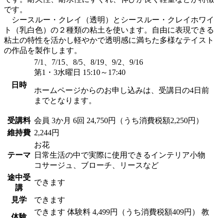
です。
シースルー・クレイ（透明）とシースルー・クレイホワイ
ト（乳白色）の２種類の粘土を使います。自由に表現できる
粘土の特性を活かし軽やかで透明感に満ちた多様なテイスト
の作品を製作します。
7/1、7/15、8/5、8/19、9/2、9/16
第1・3水曜日 15:10～17:40
日時
ホームページからのお申し込みは、受講日の4日前
までとなります。
受講料
会員
3か月 6回 24,750円（うち消費税額2,250円）
維持費
2,244円
お花
テーマ
日常生活の中で実際に使用できるインテリア小物
コサージュ、ブローチ、リースなど
途中受
できます
講
見学
できます
できます
体験料
4,499円（うち消費税額409円）
教
体験