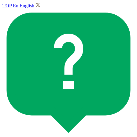
TOP
En
English