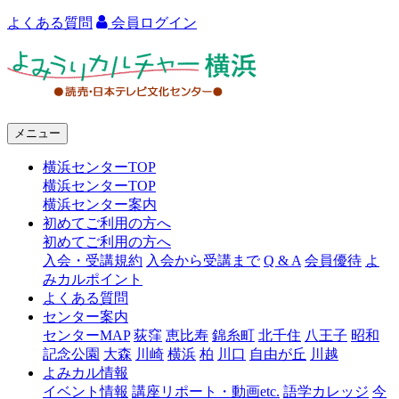
よくある質問
会員ログイン
よ
み
う
メニュー
り
横浜センターTOP
カ
横浜センターTOP
ル
横浜センター案内
初めてご利用の方へ
チ
初めてご利用の方へ
ャ
入会・受講規約
入会から受講まで
Q & A
会員優待
よ
みカルポイント
ー
よくある質問
センター案内
横
センターMAP
荻窪
恵比寿
錦糸町
北千住
八王子
昭和
浜
記念公園
大森
川崎
横浜
柏
川口
自由が丘
川越
よみカル情報
イベント情報
講座リポート・動画etc.
語学カレッジ
今