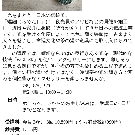
光をまとう、日本の伝統美。
「螺鈿（らでん）」は、夜光貝やアワビなどの貝殻を細工
し、漆器や家具に象嵌（ぞうがん）してきた日本の伝統工芸
です。光を受ける角度によって七色に輝く装飾は、古来より
人々を魅了し、宮廷文化や茶の湯の道具にも取り入れられて
きました。
この講座では、螺鈿ならではの奥行きある光を、現代的な
技法「wGlue®」を使い、アクセサリーにします。難しそう
に見える螺鈿ですが、初心者の方でも楽しめる工程で進めま
す。個々の貝の違いだけではなく、時間帯や光の輝き方で変
わる個性豊かなアクセサリーを楽しみませんか。
7/8、8/5、9/9
第2水曜日 13:00～14:30
日時
ホームページからのお申し込みは、受講日の1日前
までとなります。
受講料
会員
3か月 3回 10,890円（うち消費税額990円）
維持費
1,155円