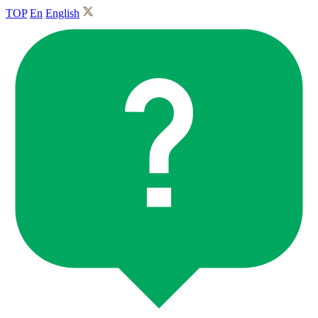
TOP
En
English