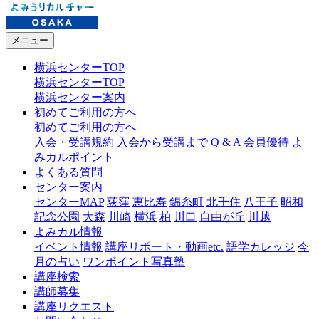
メニュー
横浜センターTOP
横浜センターTOP
横浜センター案内
初めてご利用の方へ
初めてご利用の方へ
入会・受講規約
入会から受講まで
Q & A
会員優待
よ
みカルポイント
よくある質問
センター案内
センターMAP
荻窪
恵比寿
錦糸町
北千住
八王子
昭和
記念公園
大森
川崎
横浜
柏
川口
自由が丘
川越
よみカル情報
イベント情報
講座リポート・動画etc.
語学カレッジ
今
月の占い
ワンポイント写真塾
講座検索
講師募集
講座リクエスト