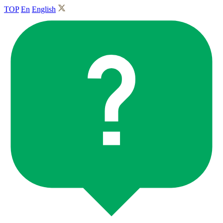
TOP
En
English