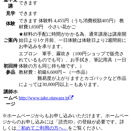
できます
講
見学
できます
できます
体験料
4,455円（うち消費税額405円）
教
体験
材費1,650円 小さい花かご
★材料の手配に時間がかかる為、通常講座は講座開
ご案内
始日より1ケ月前、一日体験は体験日より2週間前に
お申込みを承ります。
エプロン 軍手、霧吹き（100円ショップで販売さ
れているものでも可）、お手拭き、筆記用具（一日
初回持
体験の方も同じ持ち物です。）
参品
教材費：初級6,600円～（一作品）
難易度が上がりますとカゴバックなど作品
によっては30,000円以上～もあります。
講師ホ
ームペ
http://www.take.otawara.jp
ージ
※ホームページからもお申し込みいただけます。ホームペー
ジからのお申し込みには「読売ID」の登録が必要です。詳
しくは
「初めてご利用の方へ」
をご覧ください。