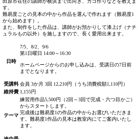
田原市在住の講師が横浜まで出向き、カゴ作りなどを教えま
す。
難易度ごとの見本の中から作品を選んで作れます（難易度1
から始めます）。
また、制作をした作品は、講師がお預かりして漆上げ（ナチ
ュラルもの以外）を施しますので、長く愛用出来ます。
7/5、8/2、9/6
第1日曜日 14:00～16:30
日時
ホームページからのお申し込みは、受講日の7日前
までとなります。
受講料
会員
3か月 3回 12,210円（うち消費税額1,110円）
維持費
1,155円
練習用作品5,500円（2回～3回で完成・六つ目かご）
からスタートします。
完成後は難易度1の作品の中からお選びいただきま
テーマ
す。難易度1作品の見本は教室内にてご案内いたし
ます。
途中受