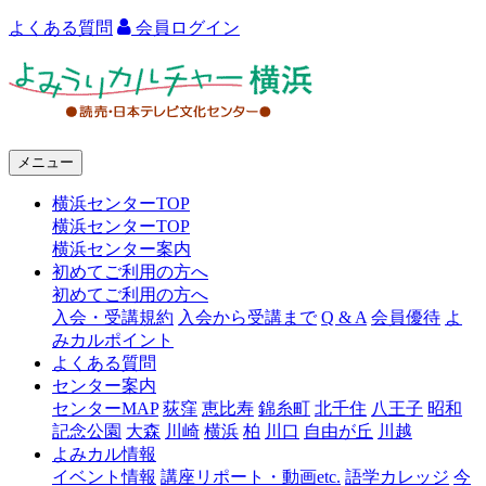
よくある質問
会員ログイン
よ
み
う
メニュー
り
横浜センターTOP
カ
横浜センターTOP
ル
横浜センター案内
初めてご利用の方へ
チ
初めてご利用の方へ
ャ
入会・受講規約
入会から受講まで
Q & A
会員優待
よ
みカルポイント
ー
よくある質問
センター案内
横
センターMAP
荻窪
恵比寿
錦糸町
北千住
八王子
昭和
浜
記念公園
大森
川崎
横浜
柏
川口
自由が丘
川越
よみカル情報
イベント情報
講座リポート・動画etc.
語学カレッジ
今