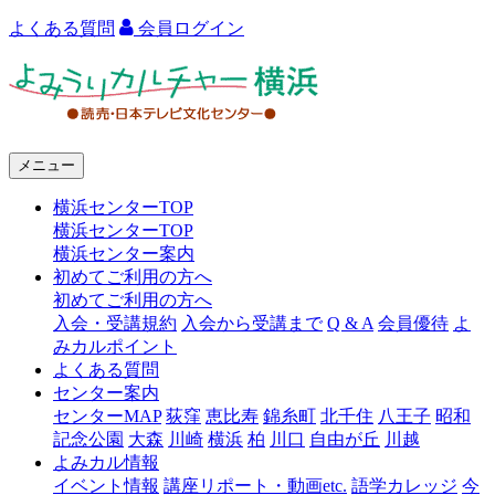
よくある質問
会員ログイン
よ
み
う
メニュー
り
横浜センターTOP
カ
横浜センターTOP
ル
横浜センター案内
初めてご利用の方へ
チ
初めてご利用の方へ
ャ
入会・受講規約
入会から受講まで
Q & A
会員優待
よ
みカルポイント
ー
よくある質問
センター案内
横
センターMAP
荻窪
恵比寿
錦糸町
北千住
八王子
昭和
浜
記念公園
大森
川崎
横浜
柏
川口
自由が丘
川越
よみカル情報
イベント情報
講座リポート・動画etc.
語学カレッジ
今