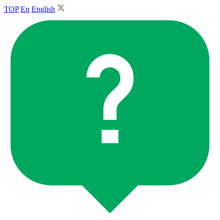
TOP
En
English