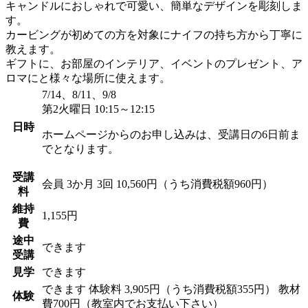
キャンドルにおしゃれで可愛い、簡単なデザインを彫刻しま
す。
カービングが初めての方を対象にナイフの持ち方から丁寧に
教えます。
ギフトに、お部屋のインテリア、イベントのプレゼント、ア
ロマにと様々な場所に使えます。
7/14、8/11、9/8
第2火曜日 10:15～12:15
日時
ホームページからのお申し込みは、受講日の6日前ま
でとなります。
受講
会員
3か月 3回 10,560円（うち消費税額960円）
料
維持
1,155円
費
途中
できます
受講
見学
できます
できます
体験料
3,905円（うち消費税額355円）
教材
体験
費700円（教室内でお支払い下さい）