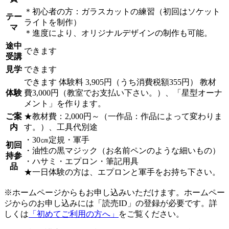
＊初心者の方：ガラスカットの練習（初回はソケット
テー
ライトを制作）
マ
＊進度により、オリジナルデザインの制作も可能。
途中
できます
受講
見学
できます
できます
体験料
3,905円（うち消費税額355円）
教材
体験
費3,000円（教室でお支払い下さい。）、「星型オーナ
メント」を作ります。
ご案
★教材費：2,000円～（一作品：作品によって変わりま
内
す。）、工具代別途
・30㎝定規・軍手
初回
・油性の黒マジック（お名前ペンのような細いもの）
持参
・ハサミ・エプロン・筆記用具
品
★一日体験の方は、エプロンと軍手をお持ち下さい。
※ホームページからもお申し込みいただけます。ホームペー
ジからのお申し込みには「読売ID」の登録が必要です。詳
しくは
「初めてご利用の方へ」
をご覧ください。