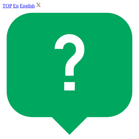
TOP
En
English