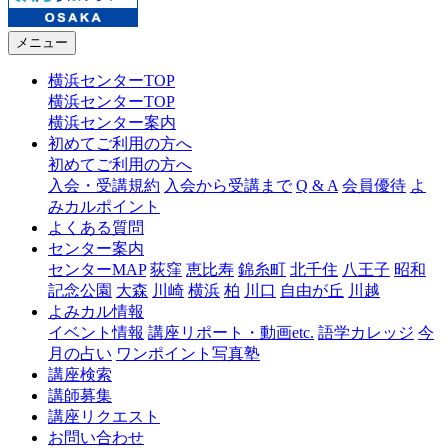
メニュー
横浜センターTOP
横浜センターTOP
横浜センター案内
初めてご利用の方へ
初めてご利用の方へ
入会・受講規約
入会から受講まで
Q & A
会員優待
よ
みカルポイント
よくある質問
センター案内
センターMAP
荻窪
恵比寿
錦糸町
北千住
八王子
昭和
記念公園
大森
川崎
横浜
柏
川口
自由が丘
川越
よみカル情報
イベント情報
講座リポート・動画etc.
語学カレッジ
今
月の占い
ワンポイント写真塾
講座検索
講師募集
講座リクエスト
お問い合わせ