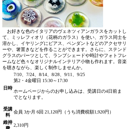
お好きな色のイタリアのヴェネツィアンガラスをカットし
て、ミッレフィオリ（花柄のガラス）を使い、ガラス同士を
溶かし、イヤリングにピアス、ペンダントなどのアクセサリ
ーや、箸置きなどを作ることができます。さらに、ステンド
グラスのパーツとして、ランプシェードや時計やフォトフレ
ームなど色々なオリジナルインテリア小物も作れます。音楽
を聴きながら、楽しく制作しませんか。
7/10、7/24、8/14、8/28、9/11、9/25
第2・4金曜日 15:30～17:30
日時
ホームページからのお申し込みは、受講日の4日前ま
でとなります。
受講
会員
3か月 6回 21,120円（うち消費税額1,920円）
料
維持
2,310円
費