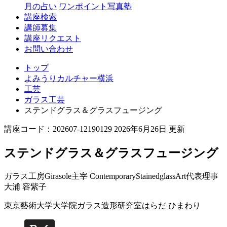
月の占い
ワンポイント写真塾
講座検索
講師募集
講座リクエスト
お問い合わせ
トップ
よみうりカルチャー横浜
工芸
ガラス工芸
ステンドグラス＆グラスフュージング
講座コード：202607-12190129 2026年6月26日 更新
ステンドグラス＆グラスフュージング
ガラス工房Girasole主宰 ContemporaryStainedglassArt代表理事
大浦 容紫子
東京藝術大学大学院ガラス造形研究室
はらだ ひまわり