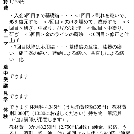
持
1,155円
費
・入会6回目まで基礎編・・・＜1回目＞割れを継いで、
形を復元する ＜2回目＞欠けを埋めて、成形する ＜3
回目＞研ぎ、中塗り、ひびの処理 ＜4回目＞中塗り、
テ
研ぎ ＜5回目＞金のラインの蒔絵 ＜6回目＞修正と仕
ー
上げ
マ
・7回目以降は応用編・・・基礎編の反復、漆器の繕
い、硝子器の繕い、蒔絵による繕い、共直しによる繕
い 他
途
中
できます
受
講
見
できます
学
できます
体験料
4,345円（うち消費税額395円）
教材費
体
別3,080円（13:30にお越しください）持ち物：筆記具
験
（他は講師が用意します）。
教材費：3か月8,250円（2,750円/回数）(純金、彩箔、う
るし、溶剤、粉、油 他）初回セット代：5,940円（練習