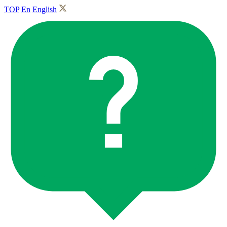
TOP
En
English