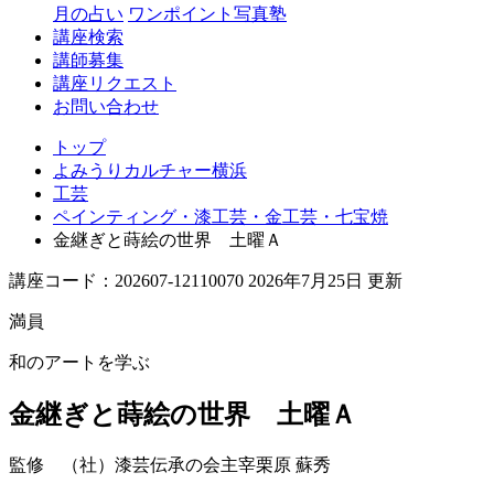
月の占い
ワンポイント写真塾
講座検索
講師募集
講座リクエスト
お問い合わせ
トップ
よみうりカルチャー横浜
工芸
ペインティング・漆工芸・金工芸・七宝焼
金継ぎと蒔絵の世界 土曜Ａ
講座コード：202607-12110070 2026年7月25日 更新
満員
和のアートを学ぶ
金継ぎと蒔絵の世界 土曜Ａ
監修 （社）漆芸伝承の会主宰
栗原 蘇秀