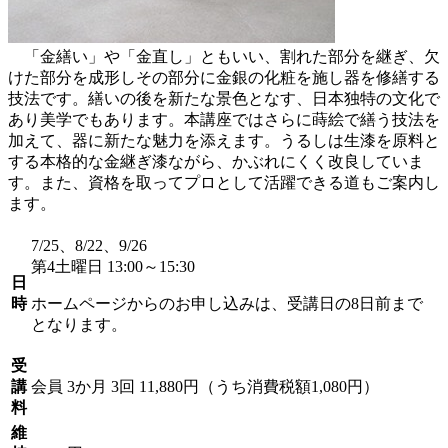
「金繕い」や「金直し」ともいい、割れた部分を継ぎ、欠
けた部分を成形しその部分に金銀の化粧を施し器を修繕する
技法です。繕いの後を新たな景色となす、日本独特の文化で
あり美学でもあります。本講座ではさらに蒔絵で繕う技法を
加えて、器に新たな魅力を添えます。うるしは生漆を原料と
する本格的な金継ぎ漆ながら、かぶれにくく改良していま
す。また、資格を取ってプロとして活躍できる道もご案内し
ます。
7/25、8/22、9/26
第4土曜日 13:00～15:30
日
時
ホームページからのお申し込みは、受講日の8日前まで
となります。
受
講
会員
3か月 3回 11,880円（うち消費税額1,080円）
料
維