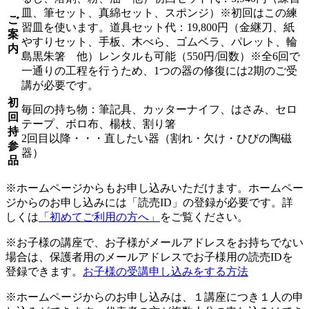
皿、筆セット、真綿セット、スポンジ）※初回はこの練
ご
習皿を使います。道具セット代：19,800円（金継刀、紙
案
やすりセット、手板、木べら、ゴムベラ、パレット、輪
内
島黒朱箸 他）レンタルも可能（550円/回数）※全6回で
一通りの工程を行うため、1つの器の修復には2期のご受
講が必要です。
初
毎回の持ち物：筆記具、カッターナイフ、はさみ、セロ
回
テープ、ボロ布、楊枝、割り箸
持
2回目以降・・・直したい器（割れ・欠け・ひびの陶磁
参
器）
品
※ホームページからもお申し込みいただけます。ホームペー
ジからのお申し込みには「読売ID」の登録が必要です。詳
しくは
「初めてご利用の方へ」
をご覧ください。
※お子様の講座で、お子様がメールアドレスをお持ちでない
場合は、保護者用のメールアドレスでお子様用の読売IDを
登録できます。
お子様の受講申し込みをする方法
※ホームページからのお申し込みは、１講座につき１人の申