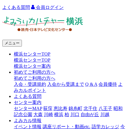
よくある質問
会員ログイン
よ
み
う
メニュー
り
横浜センターTOP
カ
横浜センターTOP
ル
横浜センター案内
初めてご利用の方へ
チ
初めてご利用の方へ
ャ
入会・受講規約
入会から受講まで
Q & A
会員優待
よ
みカルポイント
ー
よくある質問
センター案内
横
センターMAP
荻窪
恵比寿
錦糸町
北千住
八王子
昭和
浜
記念公園
大森
川崎
横浜
柏
川口
自由が丘
川越
よみカル情報
イベント情報
講座リポート・動画etc.
語学カレッジ
今