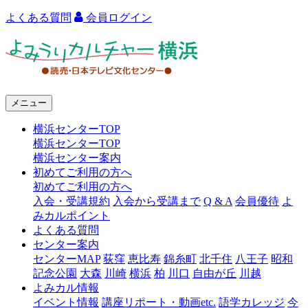
よくある質問
会員ログイン
よ
み
う
メニュー
り
横浜センターTOP
カ
横浜センターTOP
ル
横浜センター案内
初めてご利用の方へ
チ
初めてご利用の方へ
ャ
入会・受講規約
入会から受講まで
Q & A
会員優待
よ
みカルポイント
ー
よくある質問
センター案内
横
センターMAP
荻窪
恵比寿
錦糸町
北千住
八王子
昭和
浜
記念公園
大森
川崎
横浜
柏
川口
自由が丘
川越
よみカル情報
イベント情報
講座リポート・動画etc.
語学カレッジ
今