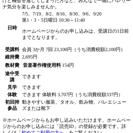
けど機会を逃してしまった方など、みんなで一緒にバレリー
ナ気分を楽しみませんか。
7/5、7/19、8/2、8/16、8/30、9/6、9/20
第1・3・5日曜日 10:30～11:40
日時
ホームページからのお申し込みは、受講日の1日前
までとなります。
受講料
会員
3か月 7回 23,100円（うち消費税額2,100円）
維持費
2,695円
教材費
音楽著作権使用料
154円
途中受
できます
講
見学
できます
体験
できます
体験料
3,707円（うち消費税額337円）
初回持
動きやすい服装、タオル、飲み物、バレエシュー
参品
ズまたは靴下
※ホームページからもお申し込みいただけます。ホームペー
ジからのお申し込みには「読売ID」の登録が必要です。詳
しくは
「初めてご利用の方へ」
をご覧ください。