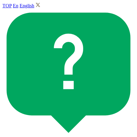
TOP
En
English