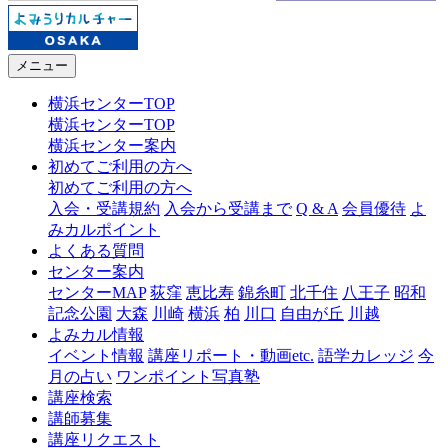
メニュー
横浜センターTOP
横浜センターTOP
横浜センター案内
初めてご利用の方へ
初めてご利用の方へ
入会・受講規約
入会から受講まで
Q & A
会員優待
よ
みカルポイント
よくある質問
センター案内
センターMAP
荻窪
恵比寿
錦糸町
北千住
八王子
昭和
記念公園
大森
川崎
横浜
柏
川口
自由が丘
川越
よみカル情報
イベント情報
講座リポート・動画etc.
語学カレッジ
今
月の占い
ワンポイント写真塾
講座検索
講師募集
講座リクエスト