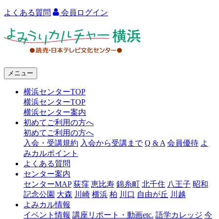
よくある質問
会員ログイン
よ
み
う
メニュー
り
横浜センターTOP
カ
横浜センターTOP
ル
横浜センター案内
初めてご利用の方へ
チ
初めてご利用の方へ
ャ
入会・受講規約
入会から受講まで
Q & A
会員優待
よ
みカルポイント
ー
よくある質問
センター案内
横
センターMAP
荻窪
恵比寿
錦糸町
北千住
八王子
昭和
浜
記念公園
大森
川崎
横浜
柏
川口
自由が丘
川越
よみカル情報
イベント情報
講座リポート・動画etc.
語学カレッジ
今