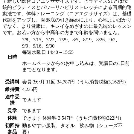
て新しい総合コアエクササイズです。ピラティスSTとは伝
統的ピラティスとパワーリハビリストレッチによる画期的運
動法です。体幹トレーニング（コアエクササイズ）は、基礎
代謝をアップし、骨盤底の引き締めにより、心地よいばかり
でなく、より健康に、キレイをめざすのに最先端のレッスン
です。お若い方から中高年の方まで年齢を問いません。
7/8、7/15、7/22、7/29、8/5、8/19、8/26、9/2、
9/9、9/16、9/30
毎週水曜日 14:40～15:55
日時
ホームページからのお申し込みは、受講日の1日前
までとなります。
受講料
会員
3か月 11回 34,787円（うち消費税額3,162円）
維持費
4,235円
途中受
できます
講
見学
できます
体験
できます
体験料
3,547円（うち消費税額322円）
初回持
動きやすい服装、タオル、飲み物（シューズ不
参品
要）