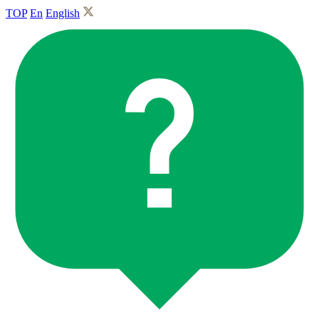
TOP
En
English