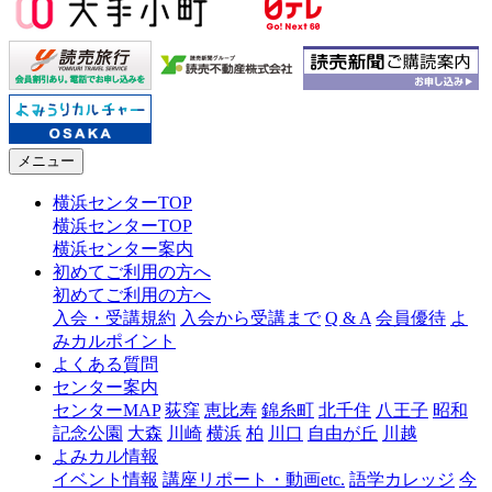
メニュー
横浜センターTOP
横浜センターTOP
横浜センター案内
初めてご利用の方へ
初めてご利用の方へ
入会・受講規約
入会から受講まで
Q & A
会員優待
よ
みカルポイント
よくある質問
センター案内
センターMAP
荻窪
恵比寿
錦糸町
北千住
八王子
昭和
記念公園
大森
川崎
横浜
柏
川口
自由が丘
川越
よみカル情報
イベント情報
講座リポート・動画etc.
語学カレッジ
今