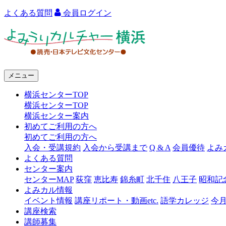
よくある質問
会員ログイン
よ
み
う
メニュー
り
横浜センターTOP
カ
横浜センターTOP
ル
横浜センター案内
初めてご利用の方へ
チ
初めてご利用の方へ
ャ
入会・受講規約
入会から受講まで
Q & A
会員優待
よみ
よくある質問
ー
センター案内
センターMAP
荻窪
恵比寿
錦糸町
北千住
八王子
昭和記
横
よみカル情報
浜
イベント情報
講座リポート・動画etc.
語学カレッジ
今
講座検索
講師募集