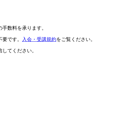
の手数料を承ります。
不要です。
入会・受講規約
をご覧ください。
信してください。