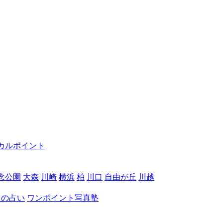
カルポイント
念公園
大森
川崎
横浜
柏
川口
自由が丘
川越
月の占い
ワンポイント写真塾