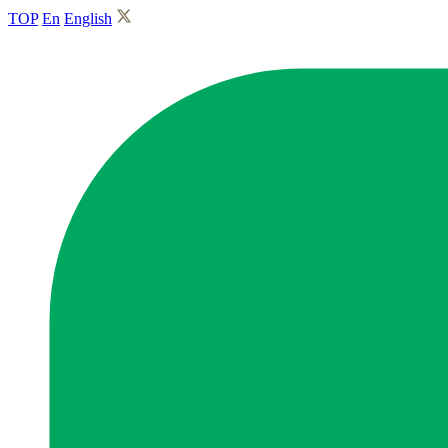
TOP
En
English