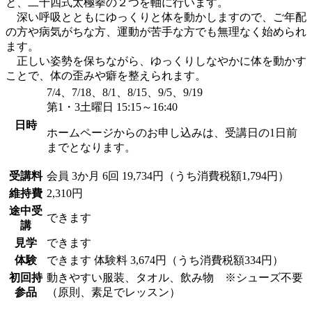
と、二十四式太極拳の２つを軸に行います。
深い呼吸とともにゆっくりと体を動かしますので、ご年配
の方や病気がちな方、運動が苦手な方でも無理なく始められ
ます。
正しい姿勢を保ちながら、ゆっくりしなやかに体を動かす
ことで、体の歪みや癖を整えられます。
7/4、7/18、8/1、8/15、9/5、9/19
第1・3土曜日 15:15～16:40
日時
ホームページからのお申し込みは、受講日の1日前
までとなります。
受講料
会員
3か月 6回 19,734円（うち消費税額1,794円）
維持費
2,310円
途中受
できます
講
見学
できます
体験
できます
体験料
3,674円（うち消費税額334円）
初回持
動きやすい服装、タオル、飲み物 ※シューズ不要
参品
（原則、素足でレッスン）