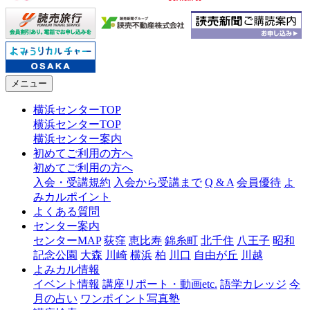
メニュー
横浜センターTOP
横浜センターTOP
横浜センター案内
初めてご利用の方へ
初めてご利用の方へ
入会・受講規約
入会から受講まで
Q & A
会員優待
よ
みカルポイント
よくある質問
センター案内
センターMAP
荻窪
恵比寿
錦糸町
北千住
八王子
昭和
記念公園
大森
川崎
横浜
柏
川口
自由が丘
川越
よみカル情報
イベント情報
講座リポート・動画etc.
語学カレッジ
今
月の占い
ワンポイント写真塾