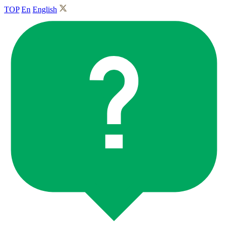
TOP
En
English