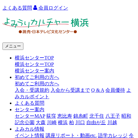
よくある質問
会員ログイン
よ
み
う
メニュー
り
横浜センターTOP
カ
横浜センターTOP
ル
横浜センター案内
初めてご利用の方へ
チ
初めてご利用の方へ
ャ
入会・受講規約
入会から受講まで
Q & A
会員優待
よ
みカルポイント
ー
よくある質問
センター案内
横
センターMAP
荻窪
恵比寿
錦糸町
北千住
八王子
昭和
浜
記念公園
大森
川崎
横浜
柏
川口
自由が丘
川越
よみカル情報
イベント情報
講座リポート・動画etc.
語学カレッジ
今