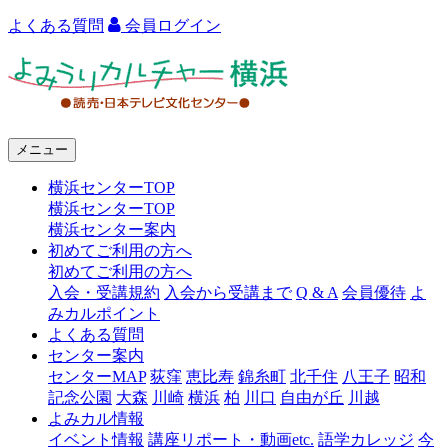
よくある質問
会員ログイン
よ
み
う
メニュー
り
横浜センターTOP
カ
横浜センターTOP
ル
横浜センター案内
初めてご利用の方へ
チ
初めてご利用の方へ
ャ
入会・受講規約
入会から受講まで
Q & A
会員優待
よ
みカルポイント
ー
よくある質問
センター案内
横
センターMAP
荻窪
恵比寿
錦糸町
北千住
八王子
昭和
浜
記念公園
大森
川崎
横浜
柏
川口
自由が丘
川越
よみカル情報
イベント情報
講座リポート・動画etc.
語学カレッジ
今