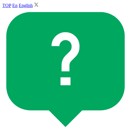
TOP
En
English