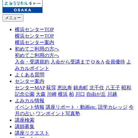
メニュー
横浜センターTOP
横浜センターTOP
横浜センター案内
初めてご利用の方へ
初めてご利用の方へ
入会・受講規約
入会から受講まで
Q & A
会員優待
よ
みカルポイント
よくある質問
センター案内
センターMAP
荻窪
恵比寿
錦糸町
北千住
八王子
昭和
記念公園
大森
川崎
横浜
柏
川口
自由が丘
川越
よみカル情報
イベント情報
講座リポート・動画etc.
語学カレッジ
今
月の占い
ワンポイント写真塾
講座検索
講師募集
講座リクエスト