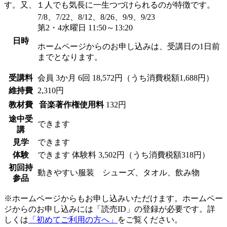
す。又、１人でも気長に一生つづけられるのが特徴です。
7/8、7/22、8/12、8/26、9/9、9/23
第2・4水曜日 11:50～13:20
日時
ホームページからのお申し込みは、受講日の1日前
までとなります。
受講料
会員
3か月 6回 18,572円（うち消費税額1,688円）
維持費
2,310円
教材費
音楽著作権使用料
132円
途中受
できます
講
見学
できます
体験
できます
体験料
3,502円（うち消費税額318円）
初回持
動きやすい服装 シューズ、タオル、飲み物
参品
※ホームページからもお申し込みいただけます。ホームペー
ジからのお申し込みには「読売ID」の登録が必要です。詳
しくは
「初めてご利用の方へ」
をご覧ください。