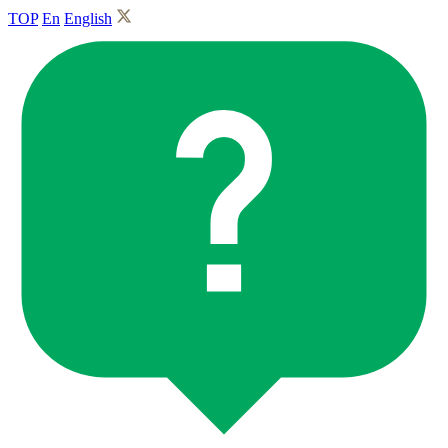
TOP
En
English