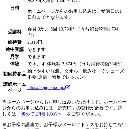
第2・4火曜日 15:45～17:15
日時
ホームページからのお申し込みは、受講日の1
日前までとなります。
会員
3か月 6回 19,734円（うち消費税額1,794
受講料
円）
維持費
2,310円
途中受講
できます
見学
できます
体験
できます
体験料
3,674円（うち消費税額334円）
動きやすい服装、タオル、飲み物 ※シューズ
初回持参品
不要(原則、素足でレッスン)
講師ホーム
https://taijiquan.or.jp/
ページ
※ホームページからもお申し込みいただけます。ホームペー
ジからのお申し込みには「読売ID」の登録が必要です。詳
しくは
「初めてご利用の方へ」
をご覧ください。
※お子様の講座で、お子様がメールアドレスをお持ちでない