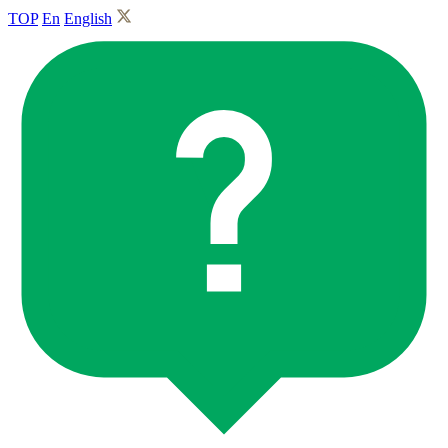
TOP
En
English