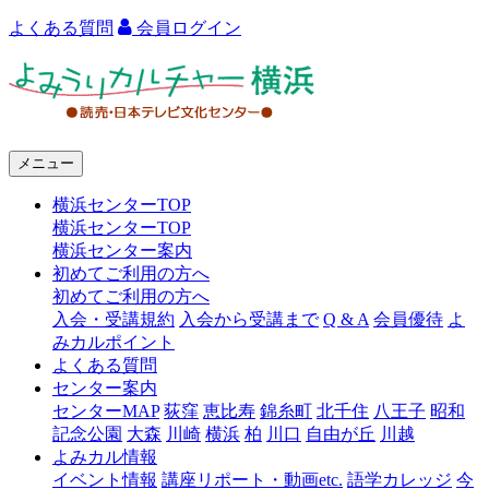
よくある質問
会員ログイン
よ
み
う
メニュー
り
横浜センターTOP
カ
横浜センターTOP
ル
横浜センター案内
初めてご利用の方へ
チ
初めてご利用の方へ
ャ
入会・受講規約
入会から受講まで
Q & A
会員優待
よ
みカルポイント
ー
よくある質問
センター案内
横
センターMAP
荻窪
恵比寿
錦糸町
北千住
八王子
昭和
浜
記念公園
大森
川崎
横浜
柏
川口
自由が丘
川越
よみカル情報
イベント情報
講座リポート・動画etc.
語学カレッジ
今