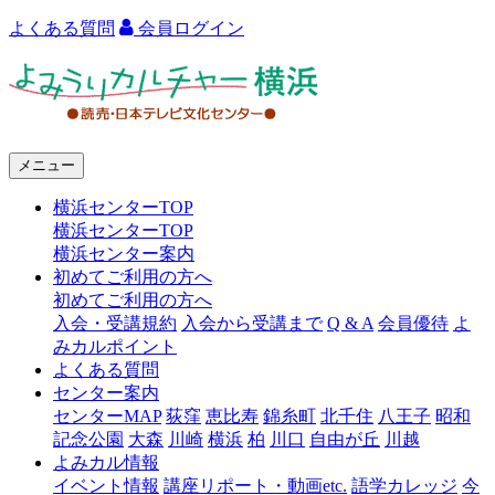
よくある質問
会員ログイン
よ
み
う
メニュー
り
横浜センターTOP
カ
横浜センターTOP
ル
横浜センター案内
初めてご利用の方へ
チ
初めてご利用の方へ
ャ
入会・受講規約
入会から受講まで
Q & A
会員優待
よ
みカルポイント
ー
よくある質問
センター案内
横
センターMAP
荻窪
恵比寿
錦糸町
北千住
八王子
昭和
浜
記念公園
大森
川崎
横浜
柏
川口
自由が丘
川越
よみカル情報
イベント情報
講座リポート・動画etc.
語学カレッジ
今