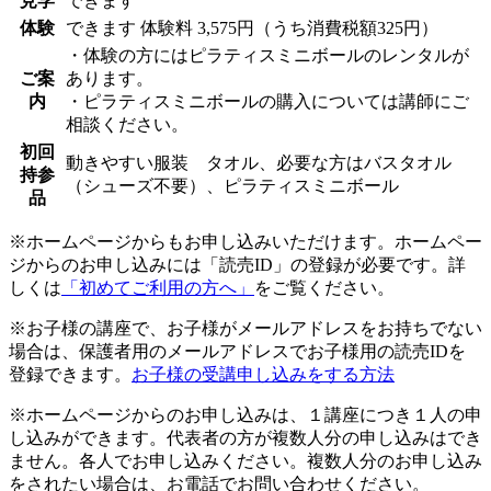
見学
できます
体験
できます
体験料
3,575円（うち消費税額325円）
・体験の方にはピラティスミニボールのレンタルが
ご案
あります。
内
・ピラティスミニボールの購入については講師にご
相談ください。
初回
動きやすい服装 タオル、必要な方はバスタオル
持参
（シューズ不要）、ピラティスミニボール
品
※ホームページからもお申し込みいただけます。ホームペー
ジからのお申し込みには「読売ID」の登録が必要です。詳
しくは
「初めてご利用の方へ」
をご覧ください。
※お子様の講座で、お子様がメールアドレスをお持ちでない
場合は、保護者用のメールアドレスでお子様用の読売IDを
登録できます。
お子様の受講申し込みをする方法
※ホームページからのお申し込みは、１講座につき１人の申
し込みができます。代表者の方が複数人分の申し込みはでき
ません。各人でお申し込みください。複数人分のお申し込み
をされたい場合は、お電話でお問い合わせください。