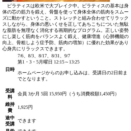
ピラティスは欧米で大ブレイク中。ピラティスの基本は身
体の芯の筋力を鍛え、骨盤を使って身体全体の筋肉をスムー
ズに動かすということ。ストレッチと組み合わせてリラック
スしながら、身体の悪いくせを正してあちこちについた無駄
な脂肪を無理なく消化する画期的なプログラム。正しい姿勢
にし楽しく筋肉をバランスよく鍛え、健康増進（心肺機能の
向上、骨粗しよう症予防、筋肉の増加）に優れた効果があり
心身共にリラックスできます。
7/6、8/3、8/17、8/31、9/7
第1・3・5月曜日 12:15～13:25
日時
ホームページからのお申し込みは、受講日の2日前ま
でとなります。
受講
会員
3か月 5回 15,950円（うち消費税額1,450円）
料
維持
1,925円
費
途中
できます
受講