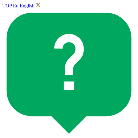
TOP
En
English