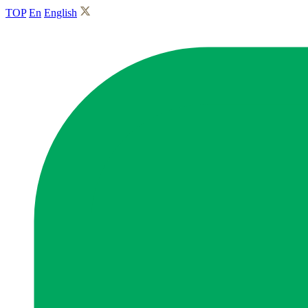
TOP
En
English