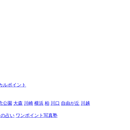
カルポイント
念公園
大森
川崎
横浜
柏
川口
自由が丘
川越
月の占い
ワンポイント写真塾