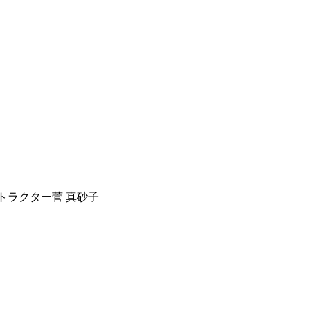
トラクター
菅 真砂子