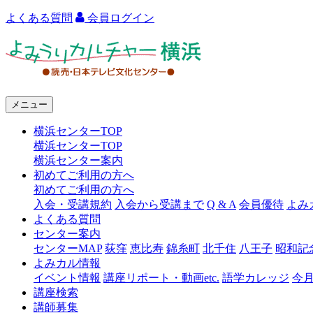
よくある質問
会員ログイン
よ
み
う
メニュー
り
横浜センターTOP
カ
横浜センターTOP
ル
横浜センター案内
初めてご利用の方へ
チ
初めてご利用の方へ
ャ
入会・受講規約
入会から受講まで
Q & A
会員優待
よみ
よくある質問
ー
センター案内
センターMAP
荻窪
恵比寿
錦糸町
北千住
八王子
昭和記
横
よみカル情報
浜
イベント情報
講座リポート・動画etc.
語学カレッジ
今
講座検索
講師募集