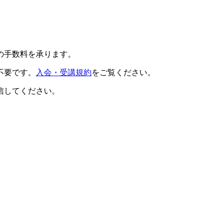
の手数料を承ります。
不要です。
入会・受講規約
をご覧ください。
信してください。