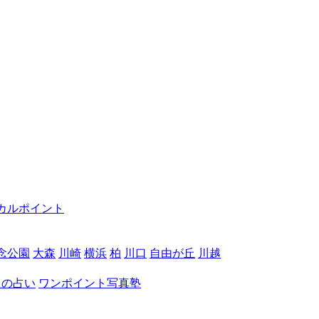
カルポイント
念公園
大森
川崎
横浜
柏
川口
自由が丘
川越
月の占い
ワンポイント写真塾