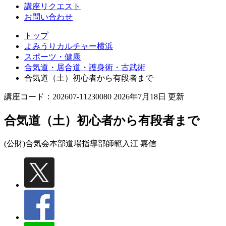
講座リクエスト
お問い合わせ
トップ
よみうりカルチャー横浜
スポーツ・健康
合気道・居合道・護身術・古武術
合気道（土）初心者から有段者まで
講座コード：202607-11230080 2026年7月18日 更新
合気道（土）初心者から有段者まで
(公財)合気会本部道場指導部師範
入江 嘉信