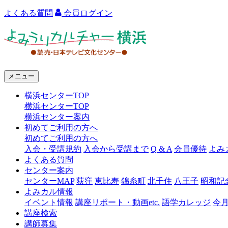
よくある質問
会員ログイン
よ
み
う
メニュー
り
横浜センターTOP
カ
横浜センターTOP
ル
横浜センター案内
初めてご利用の方へ
チ
初めてご利用の方へ
ャ
入会・受講規約
入会から受講まで
Q & A
会員優待
よみ
よくある質問
ー
センター案内
センターMAP
荻窪
恵比寿
錦糸町
北千住
八王子
昭和記
横
よみカル情報
浜
イベント情報
講座リポート・動画etc.
語学カレッジ
今
講座検索
講師募集