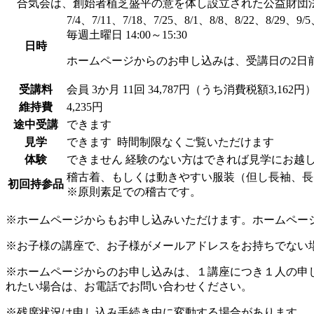
合気会は、創始者植芝盛平の意を体し設立された公益財団法
7/4、7/11、7/18、7/25、8/1、8/8、8/22、8/29、9/5
毎週土曜日 14:00～15:30
日時
ホームページからのお申し込みは、受講日の2日
受講料
会員
3か月 11回 34,787円（うち消費税額3,162円
維持費
4,235円
途中受講
できます
見学
できます
時間制限なくご覧いただけます
体験
できません
経験のない方はできれば見学にお越
稽古着、もしくは動きやすい服装（但し長袖、長
初回持参品
※原則素足での稽古です。
※ホームページからもお申し込みいただけます。ホームペー
※お子様の講座で、お子様がメールアドレスをお持ちでない
※ホームページからのお申し込みは、１講座につき１人の申
れたい場合は、お電話でお問い合わせください。
※残席状況は申し込み手続き中に変動する場合があります。