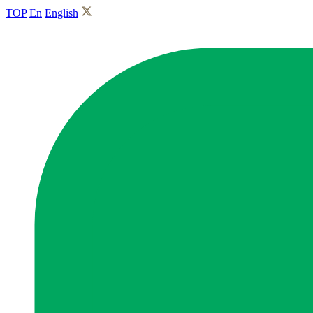
TOP
En
English