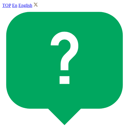
TOP
En
English