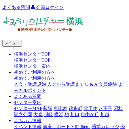
よくある質問
会員ログイン
よ
み
う
メニュー
り
横浜センターTOP
カ
横浜センターTOP
ル
横浜センター案内
初めてご利用の方へ
チ
初めてご利用の方へ
ャ
入会・受講規約
入会から受講まで
Q & A
会員優待
よ
みカルポイント
ー
よくある質問
センター案内
横
センターMAP
荻窪
恵比寿
錦糸町
北千住
八王子
昭和
浜
記念公園
大森
川崎
横浜
柏
川口
自由が丘
川越
よみカル情報
イベント情報
講座リポート・動画etc.
語学カレッジ
今