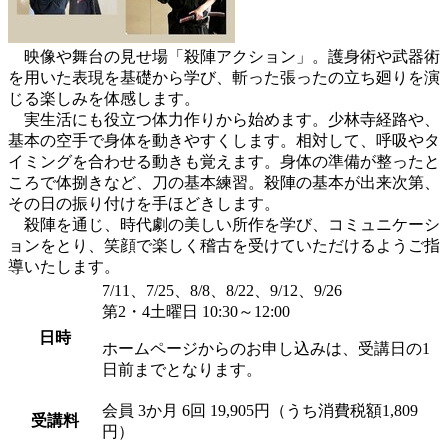
映像や舞台の見せ場「殺陣アクション」。護身術や武器術
を用いた表現を基礎から学び、斬った張ったの立ち廻りを演
じる楽しみを体感します。
実生活にも役立つ体力作りから始めます。少林寺経路や、
基本の空手で身体を動きやすくします。相対して、呼吸やタ
イミングを合わせる動きも覚えます。身体の準備が整ったと
ころで体捌きなど、刀の基本練習。殺陣の基本が出来次第、
その日の振り付けを手ほどきします。
殺陣を通じ、時代劇の美しい所作を学び、コミュニケーシ
ョンをとり、笑顔で楽しく稽古を受けていただけるようご指
導いたします。
7/11、7/25、8/8、8/22、9/12、9/26
第2・4土曜日 10:30～12:00
日時
ホームページからのお申し込みは、受講日の1
日前までとなります。
会員
3か月 6回 19,905円（うち消費税額1,809
受講料
円）