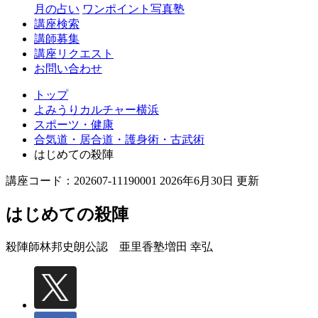
月の占い
ワンポイント写真塾
講座検索
講師募集
講座リクエスト
お問い合わせ
トップ
よみうりカルチャー横浜
スポーツ・健康
合気道・居合道・護身術・古武術
はじめての殺陣
講座コード：202607-11190001 2026年6月30日 更新
はじめての殺陣
殺陣師林邦史朗公認 亜里香塾
増田 幸弘