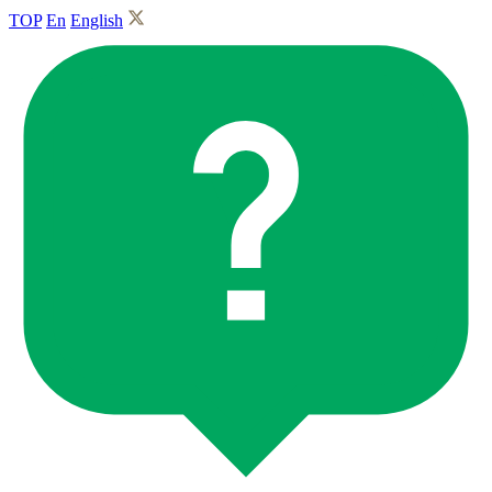
TOP
En
English