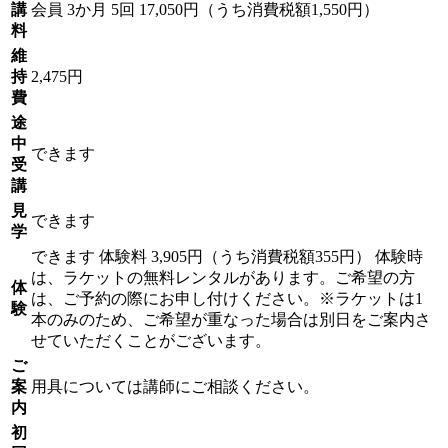
講
会員
3か月 5回 17,050円（うち消費税額1,550円）
料
維
持
2,475円
費
途
中
できます
受
講
見
できます
学
できます
体験料
3,905円（うち消費税額355円）
体験時
は、ラケットの無料レンタルがあります。ご希望の方
体
は、ご予約の際にお申し付けください。※ラケットは1
験
本のみのため、ご希望が重なった場合は別日をご案内さ
せていただくことがございます。
ご
案
用具については講師にご相談ください。
内
初