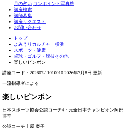
月の占い
ワンポイント写真塾
講座検索
講師募集
講座リクエスト
お問い合わせ
トップ
よみうりカルチャー横浜
スポーツ・健康
卓球・ゴルフ・球技その他
楽しいピンポン
講座コード：202607-11010010 2026年7月8日 更新
一流指導者による
楽しいピンポン
日本スポーツ協会公認コーチ4・元全日本チャンピオン
阿部
博幸
公認コーチ
土屋 慶子