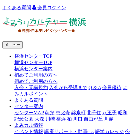
よくある質問
会員ログイン
よ
み
う
メニュー
り
横浜センターTOP
カ
横浜センターTOP
ル
横浜センター案内
初めてご利用の方へ
チ
初めてご利用の方へ
ャ
入会・受講規約
入会から受講まで
Q & A
会員優待
よ
みカルポイント
ー
よくある質問
センター案内
横
センターMAP
荻窪
恵比寿
錦糸町
北千住
八王子
昭和
浜
記念公園
大森
川崎
横浜
柏
川口
自由が丘
川越
よみカル情報
イベント情報
講座リポート・動画etc.
語学カレッジ
今