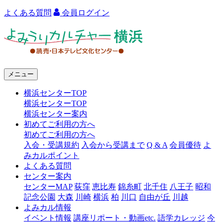
よくある質問
会員ログイン
よ
み
う
メニュー
り
横浜センターTOP
カ
横浜センターTOP
ル
横浜センター案内
初めてご利用の方へ
チ
初めてご利用の方へ
ャ
入会・受講規約
入会から受講まで
Q & A
会員優待
よ
みカルポイント
ー
よくある質問
センター案内
横
センターMAP
荻窪
恵比寿
錦糸町
北千住
八王子
昭和
浜
記念公園
大森
川崎
横浜
柏
川口
自由が丘
川越
よみカル情報
イベント情報
講座リポート・動画etc.
語学カレッジ
今