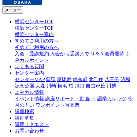
メニュー
横浜センターTOP
横浜センターTOP
横浜センター案内
初めてご利用の方へ
初めてご利用の方へ
入会・受講規約
入会から受講まで
Q & A
会員優待
よ
みカルポイント
よくある質問
センター案内
センターMAP
荻窪
恵比寿
錦糸町
北千住
八王子
昭和
記念公園
大森
川崎
横浜
柏
川口
自由が丘
川越
よみカル情報
イベント情報
講座リポート・動画etc.
語学カレッジ
今
月の占い
ワンポイント写真塾
講座検索
講師募集
講座リクエスト
お問い合わせ