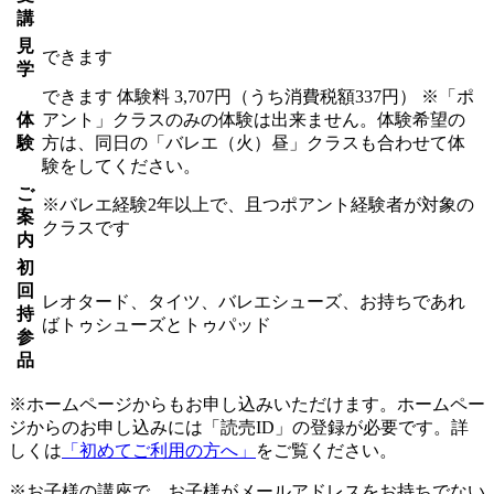
講
見
できます
学
できます
体験料
3,707円（うち消費税額337円）
※「ポ
体
アント」クラスのみの体験は出来ません。体験希望の
験
方は、同日の「バレエ（火）昼」クラスも合わせて体
験をしてください。
ご
※バレエ経験2年以上で、且つポアント経験者が対象の
案
クラスです
内
初
回
レオタード、タイツ、バレエシューズ、お持ちであれ
持
ばトゥシューズとトゥパッド
参
品
※ホームページからもお申し込みいただけます。ホームペー
ジからのお申し込みには「読売ID」の登録が必要です。詳
しくは
「初めてご利用の方へ」
をご覧ください。
※お子様の講座で、お子様がメールアドレスをお持ちでない