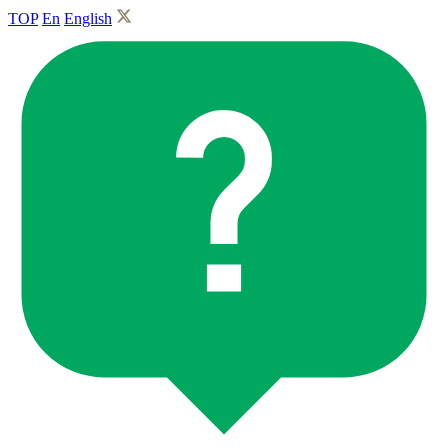
TOP
En
English