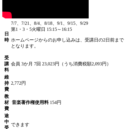
7/7、7/21、8/4、8/18、9/1、9/15、9/29
第1・3・5火曜日 15:15～16:15
日
時
ホームページからのお申し込みは、受講日の2日前まで
となります。
受
講
会員
3か月 7回 23,023円（うち消費税額2,093円）
料
維
持
2,772円
費
教
材
音楽著作権使用料
154円
費
途
中
できます
受