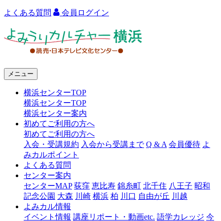
よくある質問
会員ログイン
よ
み
う
メニュー
り
横浜センターTOP
カ
横浜センターTOP
ル
横浜センター案内
初めてご利用の方へ
チ
初めてご利用の方へ
ャ
入会・受講規約
入会から受講まで
Q & A
会員優待
よ
みカルポイント
ー
よくある質問
センター案内
横
センターMAP
荻窪
恵比寿
錦糸町
北千住
八王子
昭和
浜
記念公園
大森
川崎
横浜
柏
川口
自由が丘
川越
よみカル情報
イベント情報
講座リポート・動画etc.
語学カレッジ
今