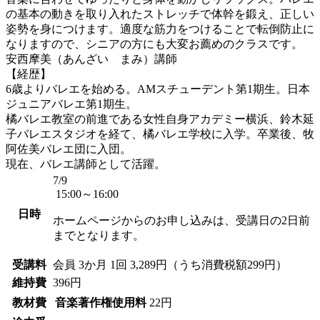
の基本の動きを取り入れたストレッチで体幹を鍛え、正しい
姿勢を身につけます。適度な筋力をつけることで転倒防止に
なりますので、シニアの方にも大変お薦めのクラスです。
安西摩美（あんざい まみ）講師
【経歴】
6歳よりバレエを始める。AMスチューデント第1期生。日本
ジュニアバレエ第1期生。
橘バレエ教室の前進である女性自身アカデミー横浜、鈴木延
子バレエスタジオを経て、橘バレエ学校に入学。卒業後、牧
阿佐美バレエ団に入団。
現在、バレエ講師として活躍。
7/9
15:00～16:00
日時
ホームページからのお申し込みは、受講日の2日前
までとなります。
受講料
会員
3か月 1回 3,289円（うち消費税額299円）
維持費
396円
教材費
音楽著作権使用料
22円