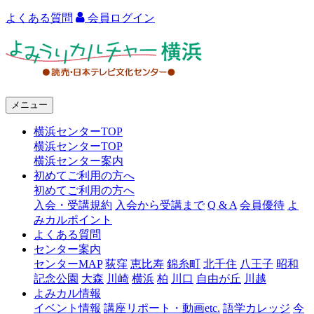
よくある質問
会員ログイン
よ
み
う
メニュー
り
横浜センターTOP
カ
横浜センターTOP
ル
横浜センター案内
初めてご利用の方へ
チ
初めてご利用の方へ
ャ
入会・受講規約
入会から受講まで
Q & A
会員優待
よ
みカルポイント
ー
よくある質問
センター案内
横
センターMAP
荻窪
恵比寿
錦糸町
北千住
八王子
昭和
浜
記念公園
大森
川崎
横浜
柏
川口
自由が丘
川越
よみカル情報
イベント情報
講座リポート・動画etc.
語学カレッジ
今