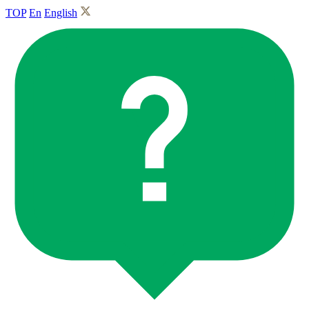
TOP
En
English