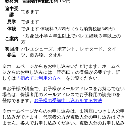
教材費
音楽著作権使用料
132円
途中受
できます
講
見学
できます
体験
できます
体験料
3,839円（うち消費税額349円）
・対象は小学４年生以上でバレエ経験３年以上の
ご案内
方
初回持
バレエシューズ、ポアント、レオタード、タイ
参品
ツ、飲み物、タオル
※ホームページからもお申し込みいただけます。ホームペー
ジからのお申し込みには「読売ID」の登録が必要です。詳
しくは
「初めてご利用の方へ」
をご覧ください。
※お子様の講座で、お子様がメールアドレスをお持ちでない
場合は、保護者用のメールアドレスでお子様用の読売IDを
登録できます。
お子様の受講申し込みをする方法
※ホームページからのお申し込みは、１講座につき１人の申
し込みができます。代表者の方が複数人分の申し込みはでき
ません。各人でお申し込みください。複数人分のお申し込み