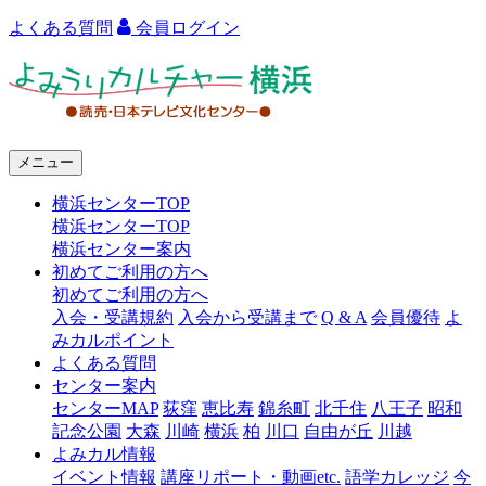
よくある質問
会員ログイン
よ
み
う
メニュー
り
横浜センターTOP
カ
横浜センターTOP
ル
横浜センター案内
初めてご利用の方へ
チ
初めてご利用の方へ
ャ
入会・受講規約
入会から受講まで
Q & A
会員優待
よ
みカルポイント
ー
よくある質問
センター案内
横
センターMAP
荻窪
恵比寿
錦糸町
北千住
八王子
昭和
浜
記念公園
大森
川崎
横浜
柏
川口
自由が丘
川越
よみカル情報
イベント情報
講座リポート・動画etc.
語学カレッジ
今