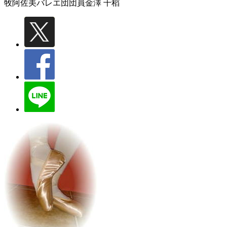
牧阿佐美バレエ団団員
金澤 千稻