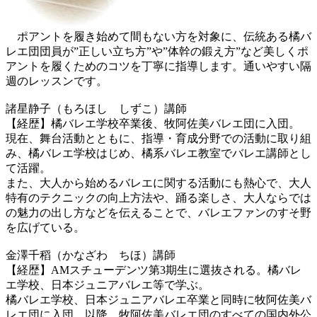
ポアントを履き始めて間もない方を対象に、伝統ある橘バ
レエ団団員が”正しい立ち方”や”体幹の鍛え方”など美しくポ
アントを履くためのコツを丁寧に指導します。通いやすい隔
週のレッスンです。
諸星静子（もろほし しずこ）講師
【経歴】橘バレエ学校卒業後、牧阿佐美バレエ団に入団。
現在、舞台活動とともに、指導・育成分野での活動に取り組
み、橘バレエ学校はじめ、橘系バレエ教室でバレエ講師とし
て活躍。
また、大人から始めるバレエに関する活動にも熱心で、大人
特有のテクニックの向上方法や、踊る楽しさ、大人ならでは
の魅力の出し方などを伝えることで、バレエファンのすそ野
を広げている。
金澤千稻（かなざわ ちほ）講師
【経歴】AMスチューデンツ第3期生に選抜される。橘バレ
エ学校、日本ジュニアバレエ等で学ぶ。
橘バレエ学校、日本ジュニアバレエ卒業と同時に牧阿佐美バ
レエ団に入団。以降、牧阿佐美バレエ団のすべての国内外公