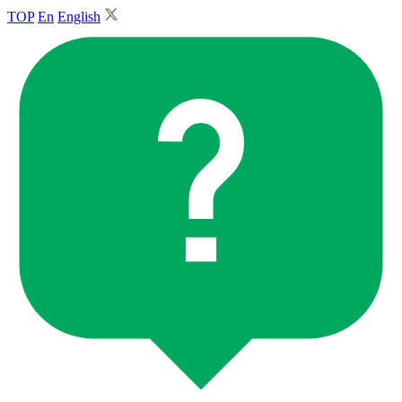
TOP
En
English