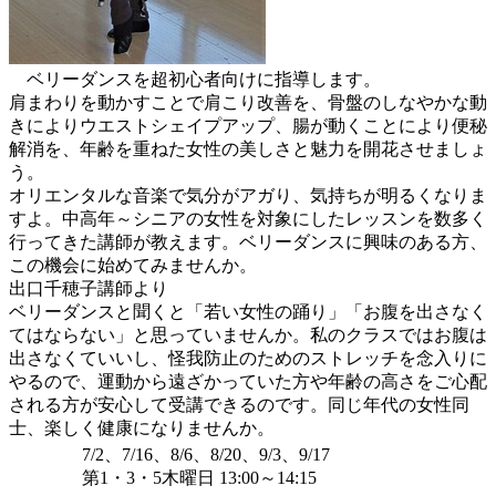
ベリーダンスを超初心者向けに指導します。
肩まわりを動かすことで肩こり改善を、骨盤のしなやかな動
きによりウエストシェイプアップ、腸が動くことにより便秘
解消を、年齢を重ねた女性の美しさと魅力を開花させましょ
う。
オリエンタルな音楽で気分がアガり、気持ちが明るくなりま
すよ。中高年～シニアの女性を対象にしたレッスンを数多く
行ってきた講師が教えます。ベリーダンスに興味のある方、
この機会に始めてみませんか。
出口千穂子講師より
ベリーダンスと聞くと「若い女性の踊り」「お腹を出さなく
てはならない」と思っていませんか。私のクラスではお腹は
出さなくていいし、怪我防止のためのストレッチを念入りに
やるので、運動から遠ざかっていた方や年齢の高さをご心配
される方が安心して受講できるのです。同じ年代の女性同
士、楽しく健康になりませんか。
7/2、7/16、8/6、8/20、9/3、9/17
第1・3・5木曜日 13:00～14:15