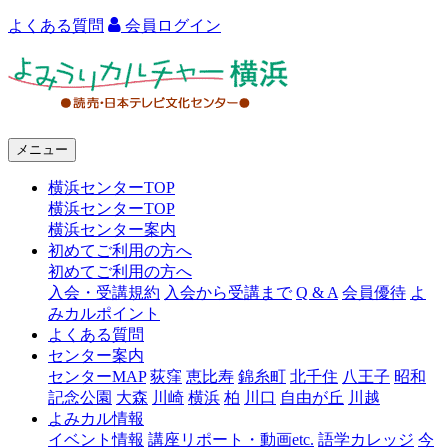
よくある質問
会員ログイン
よ
み
う
メニュー
り
横浜センターTOP
カ
横浜センターTOP
ル
横浜センター案内
初めてご利用の方へ
チ
初めてご利用の方へ
ャ
入会・受講規約
入会から受講まで
Q & A
会員優待
よ
みカルポイント
ー
よくある質問
センター案内
横
センターMAP
荻窪
恵比寿
錦糸町
北千住
八王子
昭和
浜
記念公園
大森
川崎
横浜
柏
川口
自由が丘
川越
よみカル情報
イベント情報
講座リポート・動画etc.
語学カレッジ
今