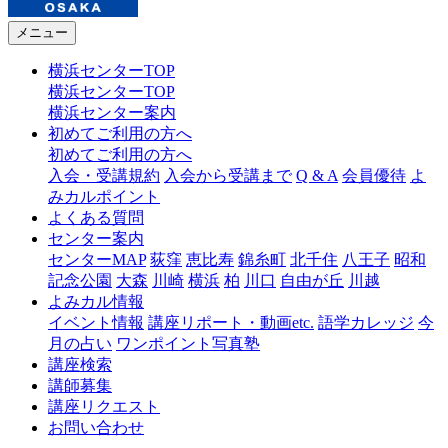
メニュー
横浜センターTOP
横浜センターTOP
横浜センター案内
初めてご利用の方へ
初めてご利用の方へ
入会・受講規約
入会から受講まで
Q & A
会員優待
よ
みカルポイント
よくある質問
センター案内
センターMAP
荻窪
恵比寿
錦糸町
北千住
八王子
昭和
記念公園
大森
川崎
横浜
柏
川口
自由が丘
川越
よみカル情報
イベント情報
講座リポート・動画etc.
語学カレッジ
今
月の占い
ワンポイント写真塾
講座検索
講師募集
講座リクエスト
お問い合わせ