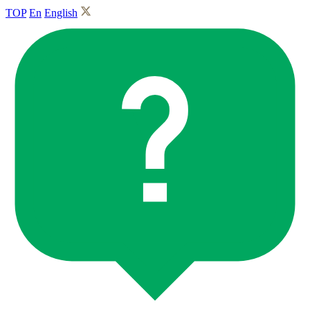
TOP
En
English