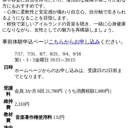
方にもおすすめです。
・心身に柔軟性と安定感が備わり自立心、自分軸で生きられ
るようになることを目指します。
・軽快で楽しいアイルランドの音楽を聴き、一緒に心身健康
になりながら、女性としての魅力を再構築しましょう。
事前体験申込ページ
こちらからお申し込み
ください。
7/17、7/31、8/7、8/21、9/4、9/18
第1・3・5金曜日 19:15～20:15
日時
ホームページからのお申し込みは、受講日の2日前ま
でとなります。
受講
会員
3か月 6回 21,780円（うち消費税額1,980円）
料
維持
2,310円
費
教材
音楽著作権使用料
132円
費
途中