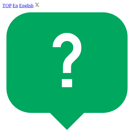
TOP
En
English