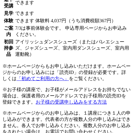
できます
受講
見学
できます
体験
できます
体験料
4,037円（うち消費税額367円）
ご案
7/3は事前体験会です。 申込専用ページからお申込み
内
ください。
初回
アイリッシュダンスシューズ（またはバレエシュー
持参
ズ、ジャズシューズ、室内用ダンスシューズ、室内用
品
運動靴）
※ホームページからもお申し込みいただけます。ホームペー
ジからのお申し込みには「読売ID」の登録が必要です。詳
しくは
「初めてご利用の方へ」
をご覧ください。
※お子様の講座で、お子様がメールアドレスをお持ちでない
場合は、保護者用のメールアドレスでお子様用の読売IDを
登録できます。
お子様の受講申し込みをする方法
※ホームページからのお申し込みは、１講座につき１人の申
し込みができます。代表者の方が複数人分の申し込みはでき
ません。各人でお申し込みください。複数人分のお申し込み
をされたい場合は、お電話でお問い合わせください。