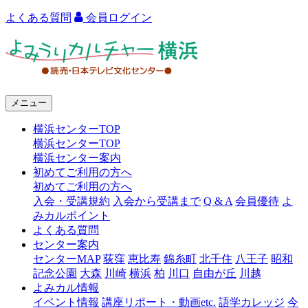
よくある質問
会員ログイン
よ
み
う
メニュー
り
横浜センターTOP
カ
横浜センターTOP
ル
横浜センター案内
初めてご利用の方へ
チ
初めてご利用の方へ
ャ
入会・受講規約
入会から受講まで
Q & A
会員優待
よ
みカルポイント
ー
よくある質問
センター案内
横
センターMAP
荻窪
恵比寿
錦糸町
北千住
八王子
昭和
浜
記念公園
大森
川崎
横浜
柏
川口
自由が丘
川越
よみカル情報
イベント情報
講座リポート・動画etc.
語学カレッジ
今