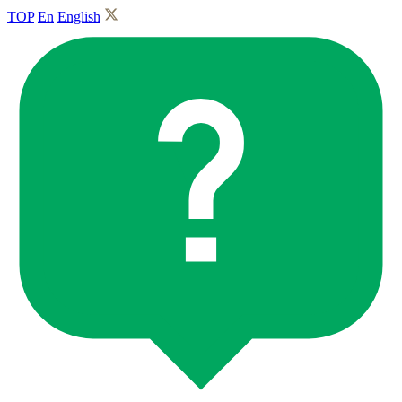
TOP
En
English