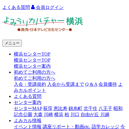
よくある質問
会員ログイン
よ
み
う
メニュー
り
横浜センターTOP
カ
横浜センターTOP
ル
横浜センター案内
初めてご利用の方へ
チ
初めてご利用の方へ
ャ
入会・受講規約
入会から受講まで
Q & A
会員優待
よ
みカルポイント
ー
よくある質問
センター案内
横
センターMAP
荻窪
恵比寿
錦糸町
北千住
八王子
昭和
浜
記念公園
大森
川崎
横浜
柏
川口
自由が丘
川越
よみカル情報
イベント情報
講座リポート・動画etc.
語学カレッジ
今