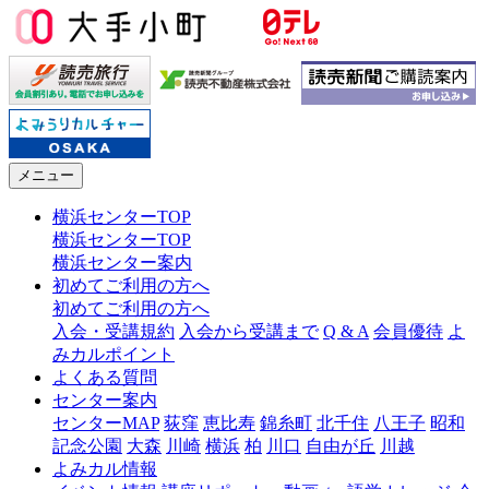
メニュー
横浜センターTOP
横浜センターTOP
横浜センター案内
初めてご利用の方へ
初めてご利用の方へ
入会・受講規約
入会から受講まで
Q & A
会員優待
よ
みカルポイント
よくある質問
センター案内
センターMAP
荻窪
恵比寿
錦糸町
北千住
八王子
昭和
記念公園
大森
川崎
横浜
柏
川口
自由が丘
川越
よみカル情報