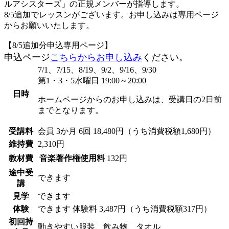
ルアシスターズ」の正規メンバーが指導します。
8/5追加でレッスンがございます。お申し込みは専用ページ
からお願いいたします。
【8/5追加分申込専用ページ】
申込ページ
こちらからお申し込み
ください。
7/1、7/15、8/19、9/2、9/16、9/30
第1・3・5水曜日 19:00～20:00
日時
ホームページからのお申し込みは、受講日の2日前
までとなります。
受講料
会員
3か月 6回 18,480円（うち消費税額1,680円）
維持費
2,310円
教材費
音楽著作権使用料
132円
途中受
できます
講
見学
できます
体験
できます
体験料
3,487円（うち消費税額317円）
初回持
動きやすい服装、飲み物、タオル