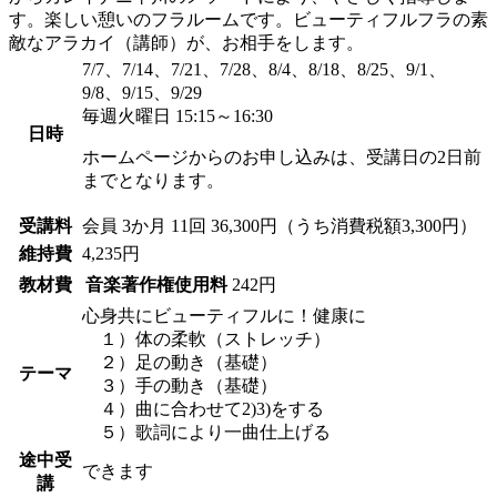
す。楽しい憩いのフラルームです。ビューティフルフラの素
敵なアラカイ（講師）が、お相手をします。
7/7、7/14、7/21、7/28、8/4、8/18、8/25、9/1、
9/8、9/15、9/29
毎週火曜日 15:15～16:30
日時
ホームページからのお申し込みは、受講日の2日前
までとなります。
受講料
会員
3か月 11回 36,300円（うち消費税額3,300円）
維持費
4,235円
教材費
音楽著作権使用料
242円
心身共にビューティフルに！健康に
１）体の柔軟（ストレッチ）
２）足の動き（基礎）
テーマ
３）手の動き（基礎）
４）曲に合わせて2)3)をする
５）歌詞により一曲仕上げる
途中受
できます
講