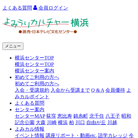
よくある質問
会員ログイン
よ
み
う
メニュー
り
横浜センターTOP
カ
横浜センターTOP
ル
横浜センター案内
初めてご利用の方へ
チ
初めてご利用の方へ
ャ
入会・受講規約
入会から受講まで
Q & A
会員優待
よ
みカルポイント
ー
よくある質問
センター案内
横
センターMAP
荻窪
恵比寿
錦糸町
北千住
八王子
昭和
浜
記念公園
大森
川崎
横浜
柏
川口
自由が丘
川越
よみカル情報
イベント情報
講座リポート・動画etc.
語学カレッジ
今