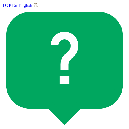
TOP
En
English