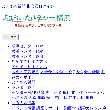
よくある質問
会員ログイン
よ
み
う
メニュー
り
横浜センターTOP
カ
横浜センターTOP
ル
横浜センター案内
初めてご利用の方へ
チ
初めてご利用の方へ
ャ
入会・受講規約
入会から受講まで
Q & A
会員優待
よ
みカルポイント
ー
よくある質問
センター案内
横
センターMAP
荻窪
恵比寿
錦糸町
北千住
八王子
昭和
浜
記念公園
大森
川崎
横浜
柏
川口
自由が丘
川越
よみカル情報
イベント情報
講座リポート・動画etc.
語学カレッジ
今