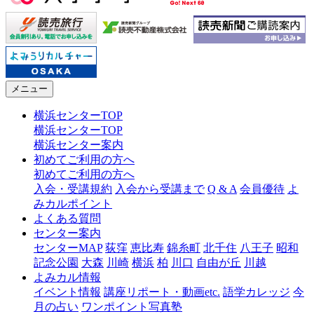
メニュー
横浜センターTOP
横浜センターTOP
横浜センター案内
初めてご利用の方へ
初めてご利用の方へ
入会・受講規約
入会から受講まで
Q & A
会員優待
よ
みカルポイント
よくある質問
センター案内
センターMAP
荻窪
恵比寿
錦糸町
北千住
八王子
昭和
記念公園
大森
川崎
横浜
柏
川口
自由が丘
川越
よみカル情報
イベント情報
講座リポート・動画etc.
語学カレッジ
今
月の占い
ワンポイント写真塾