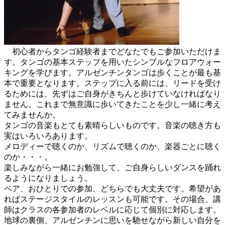
初心者からタンゴ経験者までどなたでもご参加いただけま
す。タンゴの基本ステップを用いたシンプルなフロアウォー
キングを学びます。アルゼンチンタンゴは歩くことが最も基
本で重要となります。ステップに入る前には、リードを受け
るためには、先ずはご自身がきちんと歩けていなければなり
ません。これまで無意識に歩いてきたことを少し一緒に考え
てみませんか。
タンゴの音楽もとても素晴らしいものです。音楽の聴き方も
実はいろいろあります。
メロディーで聴くのか、リズムで聴くのか、楽器ごとに聴く
のか・・・。
楽しみながら一緒にお勉強して、ご自身らしいダンスを踊れ
るようになりましょう。
ペア、おひとりでの参加、どちらでも大丈夫です。希望があ
ればステージスタイルのレッスンも可能です。その場合、講
師はクラスの各参加者のレベルに応じて個別に対応します。
地球の裏側、アルゼンチンに思いを馳せながら新しい自分を