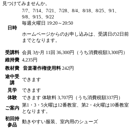
見つけてみませんか。
7/7、7/14、7/21、7/28、8/4、8/18、8/25、9/1、
9/8、9/15、9/22
毎週火曜日 19:20～20:50
日時
ホームページからのお申し込みは、受講日の2日前
までとなります。
受講料
会員
3か月 11回 36,300円（うち消費税額3,300円）
維持費
4,235円
教材費
音楽著作権使用料
242円
途中受
できます
講
見学
できます
体験
できます
体験料
3,707円（うち消費税額337円）
第1・3・5火曜は12番教室、第2・4火曜は10番教室
ご案内
となります。
初回持
動きやすい服装、室内用のシューズ
参品