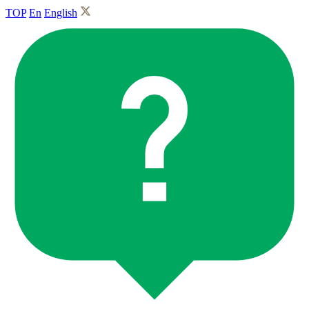
TOP
En
English