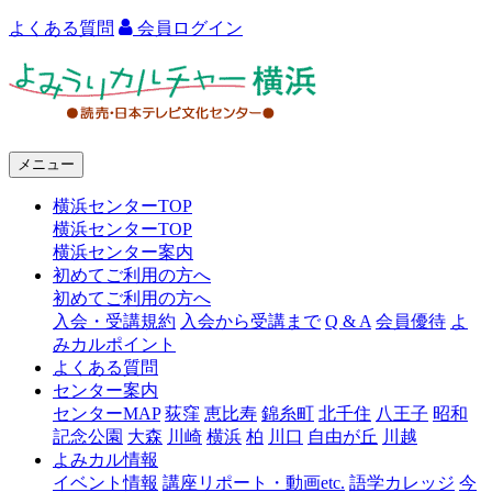
よくある質問
会員ログイン
よ
み
う
メニュー
り
横浜センターTOP
カ
横浜センターTOP
ル
横浜センター案内
初めてご利用の方へ
チ
初めてご利用の方へ
ャ
入会・受講規約
入会から受講まで
Q & A
会員優待
よ
みカルポイント
ー
よくある質問
センター案内
横
センターMAP
荻窪
恵比寿
錦糸町
北千住
八王子
昭和
浜
記念公園
大森
川崎
横浜
柏
川口
自由が丘
川越
よみカル情報
イベント情報
講座リポート・動画etc.
語学カレッジ
今