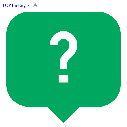
TOP
En
English