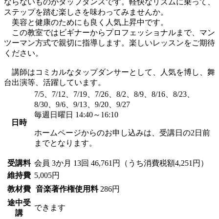
ならないものがタップダンスです。軽快なリズムに乗って、
ステップを踏む楽しさを味わってみませんか。
美容と健康のためにも良く人気上昇中です。
この教室ではビギナーからプロフェッショナルまで、マン
ツーマン方式で親切に指導します。楽しいレッスンをご期待
ください。
講師はコミカルなタップダンサーとして、人気を博し、舞
台出演等、活躍しています。
7/5、7/12、7/19、7/26、8/2、8/9、8/16、8/23、
8/30、9/6、9/13、9/20、9/27
毎週日曜日 14:40～16:10
日時
ホームページからのお申し込みは、受講日の2日前
までとなります。
受講料
会員
3か月 13回 46,761円（うち消費税額4,251円）
維持費
5,005円
教材費
音楽著作権使用料
286円
途中受
できます
講