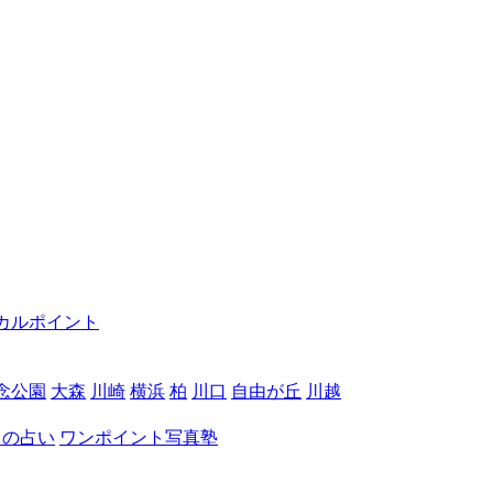
カルポイント
念公園
大森
川崎
横浜
柏
川口
自由が丘
川越
月の占い
ワンポイント写真塾