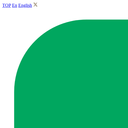
TOP
En
English