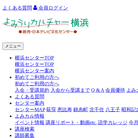
よくある質問
会員ログイン
よ
み
う
メニュー
り
横浜センターTOP
カ
横浜センターTOP
ル
横浜センター案内
初めてご利用の方へ
チ
初めてご利用の方へ
ャ
入会・受講規約
入会から受講まで
Q & A
会員優待
よみ
よくある質問
ー
センター案内
センターMAP
荻窪
恵比寿
錦糸町
北千住
八王子
昭和記
横
よみカル情報
浜
イベント情報
講座リポート・動画etc.
語学カレッジ
今
講座検索
講師募集