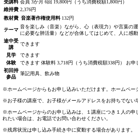
受講料
会員
3か月 6回 19,800円（うち消費税額1,800円）
維持費
2,376円
教材費
音楽著作権使用料
132円
音を楽しみ（音楽）ながら、心（表現力）や言葉の
テーマ
に必要な肺活量）などが合体してはじめて、人に感
途中受
できます
講
見学
できます
体験
できます
体験料
3,718円（うち消費税額338円）
お申
初回持
筆記用具、飲み物
参品
※ホームページからもお申し込みいただけます。ホームペー
※お子様の講座で、お子様がメールアドレスをお持ちでない
※ホームページからのお申し込みは、１講座につき１人の申
れたい場合は、お電話でお問い合わせください。
※残席状況は申し込み手続き中に変動する場合があります。