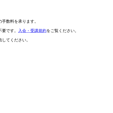
の手数料を承ります。
不要です。
入会・受講規約
をご覧ください。
信してください。