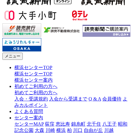
メニュー
横浜センターTOP
横浜センターTOP
横浜センター案内
初めてご利用の方へ
初めてご利用の方へ
入会・受講規約
入会から受講まで
Q & A
会員優待
よ
みカルポイント
よくある質問
センター案内
センターMAP
荻窪
恵比寿
錦糸町
北千住
八王子
昭和
記念公園
大森
川崎
横浜
柏
川口
自由が丘
川越