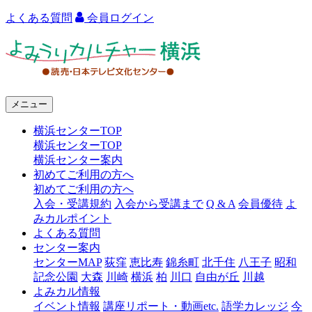
よくある質問
会員ログイン
よ
み
う
メニュー
り
横浜センターTOP
カ
横浜センターTOP
ル
横浜センター案内
初めてご利用の方へ
チ
初めてご利用の方へ
ャ
入会・受講規約
入会から受講まで
Q & A
会員優待
よ
みカルポイント
ー
よくある質問
センター案内
横
センターMAP
荻窪
恵比寿
錦糸町
北千住
八王子
昭和
浜
記念公園
大森
川崎
横浜
柏
川口
自由が丘
川越
よみカル情報
イベント情報
講座リポート・動画etc.
語学カレッジ
今