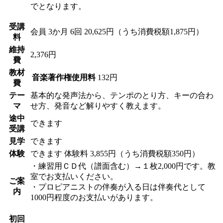
でとなります。
受講
会員
3か月 6回 20,625円（うち消費税額1,875円）
料
維持
2,376円
費
教材
音楽著作権使用料
132円
費
テー
基本的な発声法から、テンポのとり方、キーの合わ
マ
せ方、発音など解りやすく教えます。
途中
できます
受講
見学
できます
体験
できます
体験料
3,855円（うち消費税額350円）
・練習用ＣＤ代（譜面含む）→１枚2,000円です。教
室でお支払いください。
ご案
・プロピアニストの伴奏が入る日は伴奏代として
内
1000円程度のお支払いがあります。
初回