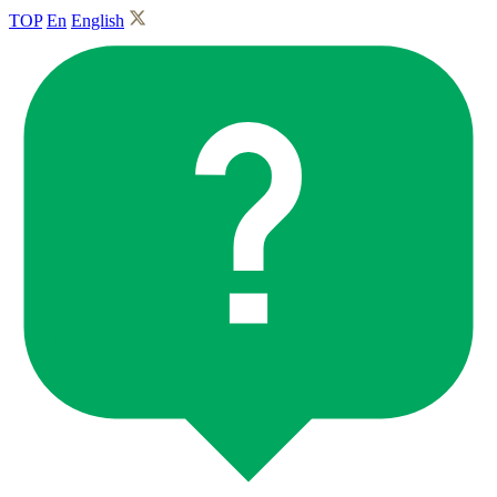
TOP
En
English