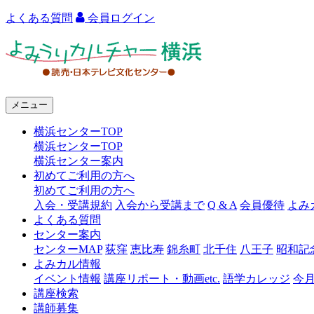
よくある質問
会員ログイン
よ
み
う
メニュー
り
横浜センターTOP
カ
横浜センターTOP
ル
横浜センター案内
初めてご利用の方へ
チ
初めてご利用の方へ
ャ
入会・受講規約
入会から受講まで
Q & A
会員優待
よみ
よくある質問
ー
センター案内
センターMAP
荻窪
恵比寿
錦糸町
北千住
八王子
昭和記
横
よみカル情報
浜
イベント情報
講座リポート・動画etc.
語学カレッジ
今
講座検索
講師募集