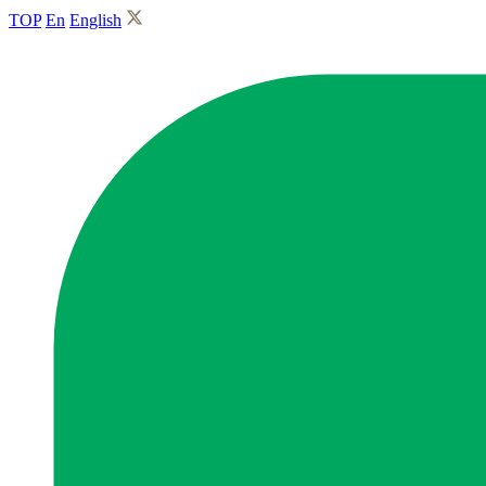
TOP
En
English