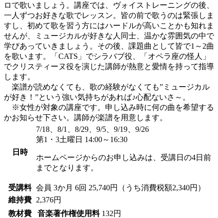
ロで歌いましょう。講座では、ヴォイストレーニングの後、
一人ずつお好きな歌でレッスン。皆の前で歌うのは緊張しま
すし、初めて歌を習う方にはハードルが高いことかも知れま
せんが、ミュージカルが好きな人同士、温かな雰囲気の中で
学びあっていきましょう。その後、課題曲として皆で1～2曲
を歌います。「CATS」でシラバブ役、「オペラ座の怪人」
でクリスティーヌ役を演じた講師が熱意と愛情を持って指導
します。
楽譜が読めなくても、歌の経験がなくても”ミュージカル
が好き！”という強い気持ちがあれば♪心配ないさ～。
※女性が対象の講座です。申し込み時に何の曲を希望する
かお知らせ下さい。講師が楽譜を用意します。
7/18、8/1、8/29、9/5、9/19、9/26
第1・3土曜日 14:00～16:30
日時
ホームページからのお申し込みは、受講日の4日前
までとなります。
受講料
会員
3か月 6回 25,740円（うち消費税額2,340円）
維持費
2,376円
教材費
音楽著作権使用料
132円