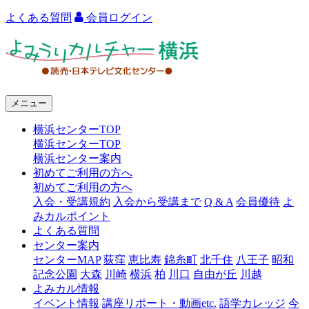
よくある質問
会員ログイン
よ
み
う
メニュー
り
横浜センターTOP
カ
横浜センターTOP
ル
横浜センター案内
初めてご利用の方へ
チ
初めてご利用の方へ
ャ
入会・受講規約
入会から受講まで
Q & A
会員優待
よ
みカルポイント
ー
よくある質問
センター案内
横
センターMAP
荻窪
恵比寿
錦糸町
北千住
八王子
昭和
浜
記念公園
大森
川崎
横浜
柏
川口
自由が丘
川越
よみカル情報
イベント情報
講座リポート・動画etc.
語学カレッジ
今