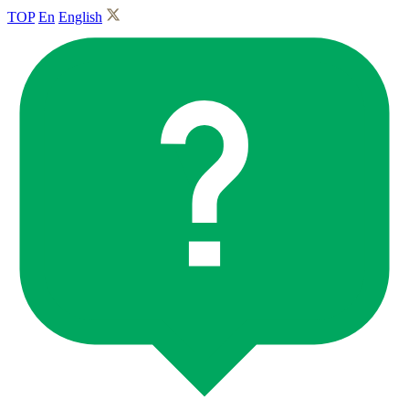
TOP
En
English