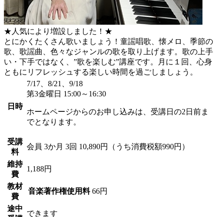
★人気により増設しました！★
とにかくたくさん歌いましょう！童謡唱歌、懐メロ、季節の
歌、歌謡曲、色々なジャンルの歌を取り上げます。歌の上手
い・下手ではなく、”歌を楽しむ”講座です。月に１回、心身
ともにリフレッシュする楽しい時間を過ごしましょう。
7/17、8/21、9/18
第3金曜日 15:00～16:30
日時
ホームページからのお申し込みは、受講日の2日前ま
でとなります。
受講
会員
3か月 3回 10,890円（うち消費税額990円）
料
維持
1,188円
費
教材
音楽著作権使用料
66円
費
途中
できます