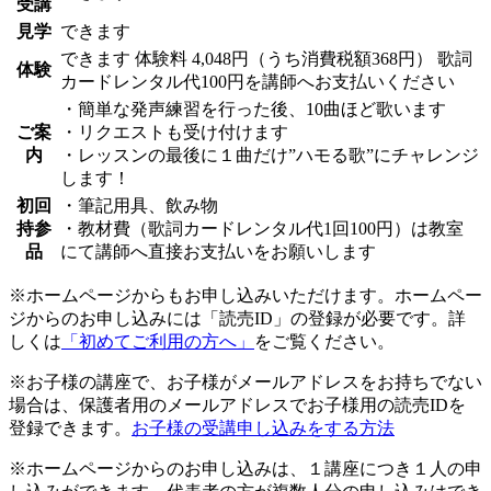
受講
見学
できます
できます
体験料
4,048円（うち消費税額368円）
歌詞
体験
カードレンタル代100円を講師へお支払いください
・簡単な発声練習を行った後、10曲ほど歌います
ご案
・リクエストも受け付けます
内
・レッスンの最後に１曲だけ”ハモる歌”にチャレンジ
します！
初回
・筆記用具、飲み物
持参
・教材費（歌詞カードレンタル代1回100円）は教室
品
にて講師へ直接お支払いをお願いします
※ホームページからもお申し込みいただけます。ホームペー
ジからのお申し込みには「読売ID」の登録が必要です。詳
しくは
「初めてご利用の方へ」
をご覧ください。
※お子様の講座で、お子様がメールアドレスをお持ちでない
場合は、保護者用のメールアドレスでお子様用の読売IDを
登録できます。
お子様の受講申し込みをする方法
※ホームページからのお申し込みは、１講座につき１人の申