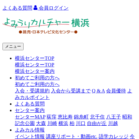
よくある質問
会員ログイン
よ
み
う
メニュー
り
横浜センターTOP
カ
横浜センターTOP
ル
横浜センター案内
初めてご利用の方へ
チ
初めてご利用の方へ
ャ
入会・受講規約
入会から受講まで
Q & A
会員優待
よ
みカルポイント
ー
よくある質問
センター案内
横
センターMAP
荻窪
恵比寿
錦糸町
北千住
八王子
昭和
浜
記念公園
大森
川崎
横浜
柏
川口
自由が丘
川越
よみカル情報
イベント情報
講座リポート・動画etc.
語学カレッジ
今