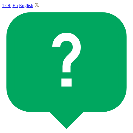
TOP
En
English