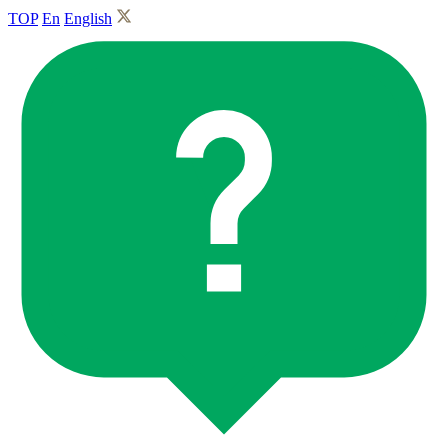
TOP
En
English