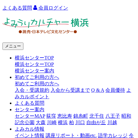
よくある質問
会員ログイン
よ
み
う
メニュー
り
横浜センターTOP
カ
横浜センターTOP
ル
横浜センター案内
初めてご利用の方へ
チ
初めてご利用の方へ
ャ
入会・受講規約
入会から受講まで
Q & A
会員優待
よ
みカルポイント
ー
よくある質問
センター案内
横
センターMAP
荻窪
恵比寿
錦糸町
北千住
八王子
昭和
浜
記念公園
大森
川崎
横浜
柏
川口
自由が丘
川越
よみカル情報
イベント情報
講座リポート・動画etc.
語学カレッジ
今