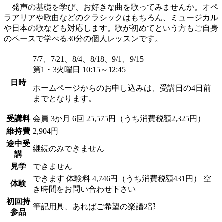
発声の基礎を学び、お好きな曲を歌ってみませんか。オペ
ラアリアや歌曲などのクラシックはもちろん、ミュージカル
や日本の歌なども対応します。歌が初めてという方もご自身
のペースで学べる30分の個人レッスンです。
7/7、7/21、8/4、8/18、9/1、9/15
第1・3火曜日 10:15～12:45
日時
ホームページからのお申し込みは、受講日の4日前
までとなります。
受講料
会員
3か月 6回 25,575円（うち消費税額2,325円）
維持費
2,904円
途中受
継続のみできません
講
見学
できません
できます
体験料
4,746円（うち消費税額431円）
空
体験
き時間をお問い合わせ下さい
初回持
筆記用具、あればご希望の楽譜2部
参品