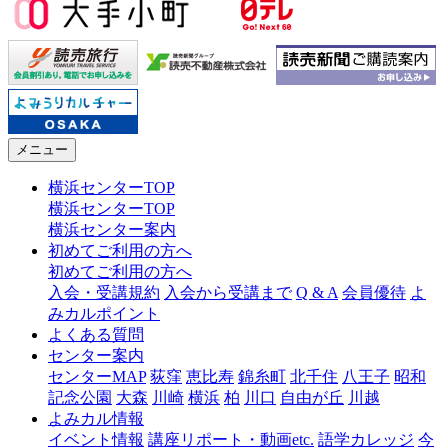
メニュー
横浜センターTOP
横浜センターTOP
横浜センター案内
初めてご利用の方へ
初めてご利用の方へ
入会・受講規約
入会から受講まで
Q & A
会員優待
よ
みカルポイント
よくある質問
センター案内
センターMAP
荻窪
恵比寿
錦糸町
北千住
八王子
昭和
記念公園
大森
川崎
横浜
柏
川口
自由が丘
川越
よみカル情報
イベント情報
講座リポート・動画etc.
語学カレッジ
今