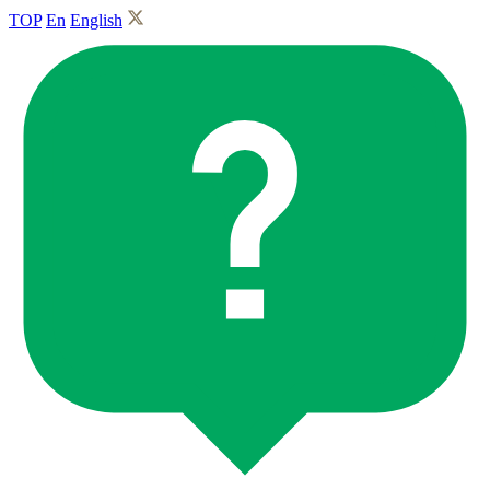
TOP
En
English