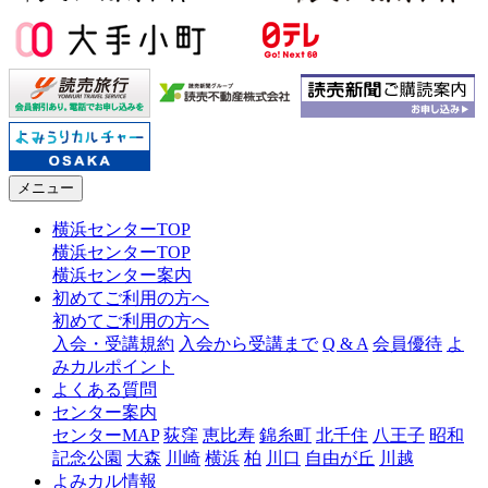
メニュー
横浜センターTOP
横浜センターTOP
横浜センター案内
初めてご利用の方へ
初めてご利用の方へ
入会・受講規約
入会から受講まで
Q & A
会員優待
よ
みカルポイント
よくある質問
センター案内
センターMAP
荻窪
恵比寿
錦糸町
北千住
八王子
昭和
記念公園
大森
川崎
横浜
柏
川口
自由が丘
川越
よみカル情報