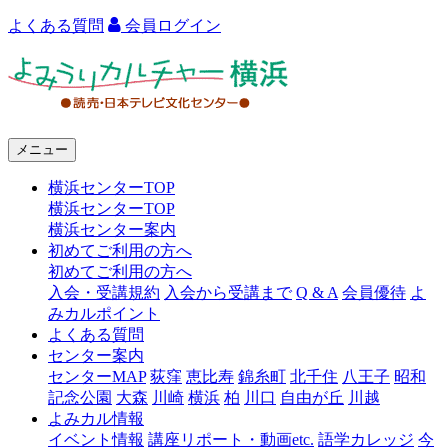
よくある質問
会員ログイン
よ
み
う
メニュー
り
横浜センターTOP
カ
横浜センターTOP
ル
横浜センター案内
初めてご利用の方へ
チ
初めてご利用の方へ
ャ
入会・受講規約
入会から受講まで
Q & A
会員優待
よ
みカルポイント
ー
よくある質問
センター案内
横
センターMAP
荻窪
恵比寿
錦糸町
北千住
八王子
昭和
浜
記念公園
大森
川崎
横浜
柏
川口
自由が丘
川越
よみカル情報
イベント情報
講座リポート・動画etc.
語学カレッジ
今