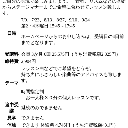
ご自分の表現で楽しみましよう。 音程、リズムなどの基礎
からステージマナーまでご希望に合わせてレッスン致しま
す。
7/9、7/23、8/13、8/27、9/10、9/24
第2・4木曜日 15:45～17:45
日時
ホームページからのお申し込みは、受講日の4日前
までとなります。
受講料
会員
3か月 6回 25,575円（うち消費税額2,325円）
維持費
2,904円
レッスン曲などでご希望をどうぞ。
持ち声にふさわしい楽曲等のアドバイスも致しま
す。
テーマ
時間指定制
お一人様３０分の個人レッスンです。
途中受
継続のみできません
講
見学
できません
体験
できます
体験料
4,746円（うち消費税額431円）