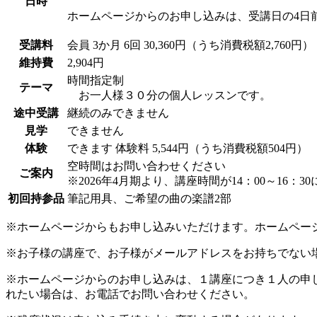
日時
ホームページからのお申し込みは、受講日の4日
受講料
会員
3か月 6回 30,360円（うち消費税額2,760円）
維持費
2,904円
時間指定制
テーマ
お一人様３０分の個人レッスンです。
途中受講
継続のみできません
見学
できません
体験
できます
体験料
5,544円（うち消費税額504円）
空時間はお問い合わせください
ご案内
※2026年4月期より、講座時間が14：00～16：
初回持参品
筆記用具、ご希望の曲の楽譜2部
※ホームページからもお申し込みいただけます。ホームペー
※お子様の講座で、お子様がメールアドレスをお持ちでない
※ホームページからのお申し込みは、１講座につき１人の申
れたい場合は、お電話でお問い合わせください。