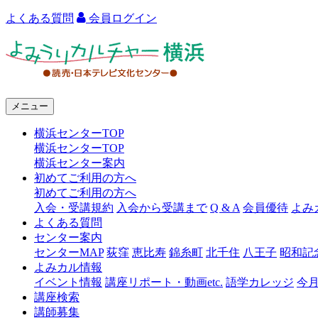
よくある質問
会員ログイン
よ
み
う
メニュー
り
横浜センターTOP
カ
横浜センターTOP
ル
横浜センター案内
初めてご利用の方へ
チ
初めてご利用の方へ
ャ
入会・受講規約
入会から受講まで
Q & A
会員優待
よみ
よくある質問
ー
センター案内
センターMAP
荻窪
恵比寿
錦糸町
北千住
八王子
昭和記
横
よみカル情報
浜
イベント情報
講座リポート・動画etc.
語学カレッジ
今
講座検索
講師募集