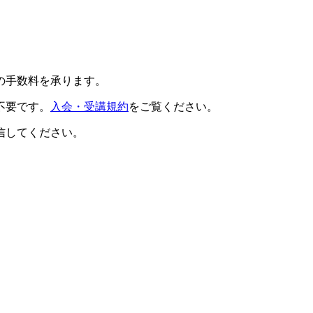
の手数料を承ります。
不要です。
入会・受講規約
をご覧ください。
信してください。