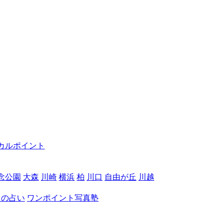
カルポイント
念公園
大森
川崎
横浜
柏
川口
自由が丘
川越
月の占い
ワンポイント写真塾