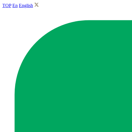
TOP
En
English