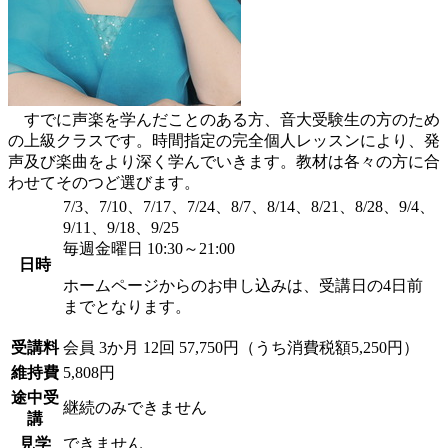
すでに声楽を学んだことのある方、音大受験生の方のため
の上級クラスです。時間指定の完全個人レッスンにより、発
声及び楽曲をより深く学んでいきます。教材は各々の方に合
わせてそのつど選びます。
7/3、7/10、7/17、7/24、8/7、8/14、8/21、8/28、9/4、
9/11、9/18、9/25
毎週金曜日 10:30～21:00
日時
ホームページからのお申し込みは、受講日の4日前
までとなります。
受講料
会員
3か月 12回 57,750円（うち消費税額5,250円）
維持費
5,808円
途中受
継続のみできません
講
見学
できません