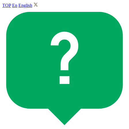
TOP
En
English