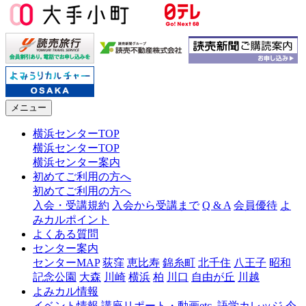
メニュー
横浜センターTOP
横浜センターTOP
横浜センター案内
初めてご利用の方へ
初めてご利用の方へ
入会・受講規約
入会から受講まで
Q & A
会員優待
よ
みカルポイント
よくある質問
センター案内
センターMAP
荻窪
恵比寿
錦糸町
北千住
八王子
昭和
記念公園
大森
川崎
横浜
柏
川口
自由が丘
川越
よみカル情報
イベント情報
講座リポート・動画etc.
語学カレッジ
今