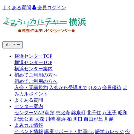
よくある質問
会員ログイン
よ
み
う
メニュー
り
横浜センターTOP
カ
横浜センターTOP
ル
横浜センター案内
初めてご利用の方へ
チ
初めてご利用の方へ
ャ
入会・受講規約
入会から受講まで
Q & A
会員優待
よ
みカルポイント
ー
よくある質問
センター案内
横
センターMAP
荻窪
恵比寿
錦糸町
北千住
八王子
昭和
浜
記念公園
大森
川崎
横浜
柏
川口
自由が丘
川越
よみカル情報
イベント情報
講座リポート・動画etc.
語学カレッジ
今