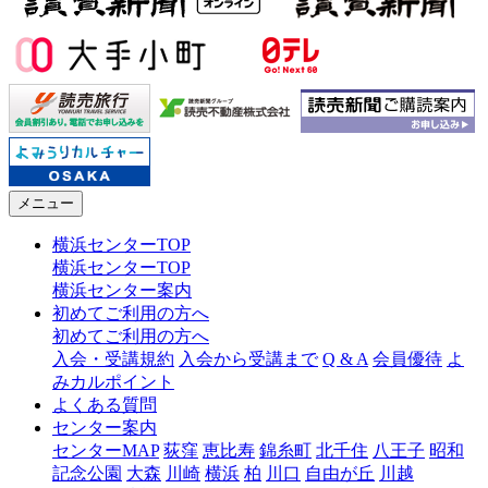
メニュー
横浜センターTOP
横浜センターTOP
横浜センター案内
初めてご利用の方へ
初めてご利用の方へ
入会・受講規約
入会から受講まで
Q & A
会員優待
よ
みカルポイント
よくある質問
センター案内
センターMAP
荻窪
恵比寿
錦糸町
北千住
八王子
昭和
記念公園
大森
川崎
横浜
柏
川口
自由が丘
川越