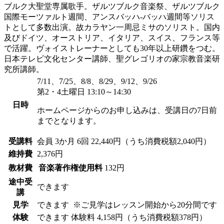
ブルク大聖堂専属歌手。ザルツブルク音楽祭、ザルツブルク
国際モーツァルト週間、アンスバッハ-バッハ週間等ソリス
トとして多数出演。故カラヤン一周忌ミサのソリスト。国内
及びドイツ、オーストリア、イタリア、スイス、フランス等
で活躍。ヴォイストレーナーとしても30年以上研鑽をつむ。
日本テレビ文化センター講師、聖グレゴリオの家宗教音楽研
究所講師。
7/11、7/25、8/8、8/29、9/12、9/26
第2・4土曜日 13:10～14:30
日時
ホームページからのお申し込みは、受講日の7日前
までとなります。
受講料
会員
3か月 6回 22,440円（うち消費税額2,040円）
維持費
2,376円
教材費
音楽著作権使用料
132円
途中受
できます
講
見学
できます
※ご見学はレッスン開始から20分間です
体験
できます
体験料
4,158円（うち消費税額378円）