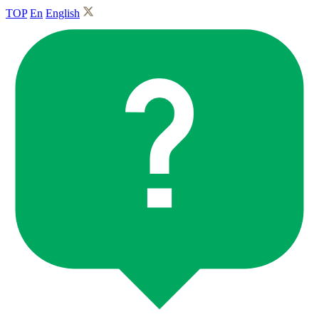
TOP
En
English