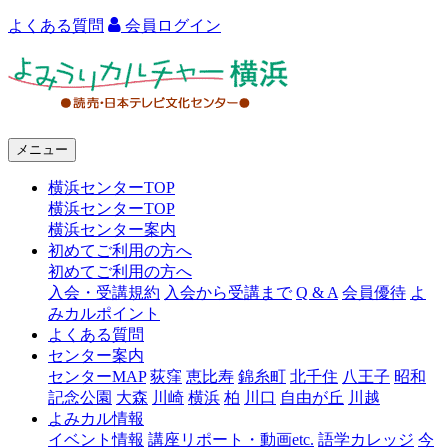
よくある質問
会員ログイン
よ
み
う
メニュー
り
横浜センターTOP
カ
横浜センターTOP
ル
横浜センター案内
初めてご利用の方へ
チ
初めてご利用の方へ
ャ
入会・受講規約
入会から受講まで
Q & A
会員優待
よ
みカルポイント
ー
よくある質問
センター案内
横
センターMAP
荻窪
恵比寿
錦糸町
北千住
八王子
昭和
浜
記念公園
大森
川崎
横浜
柏
川口
自由が丘
川越
よみカル情報
イベント情報
講座リポート・動画etc.
語学カレッジ
今