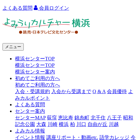
よくある質問
会員ログイン
よ
み
う
メニュー
り
横浜センターTOP
カ
横浜センターTOP
ル
横浜センター案内
初めてご利用の方へ
チ
初めてご利用の方へ
ャ
入会・受講規約
入会から受講まで
Q & A
会員優待
よ
みカルポイント
ー
よくある質問
センター案内
横
センターMAP
荻窪
恵比寿
錦糸町
北千住
八王子
昭和
浜
記念公園
大森
川崎
横浜
柏
川口
自由が丘
川越
よみカル情報
イベント情報
講座リポート・動画etc.
語学カレッジ
今