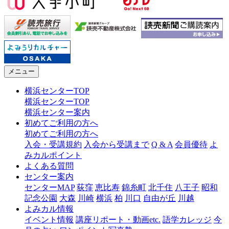
メニュー
横浜センターTOP
横浜センターTOP
横浜センター案内
初めてご利用の方へ
初めてご利用の方へ
入会・受講規約
入会から受講まで
Q & A
会員優待
よ
みカルポイント
よくある質問
センター案内
センターMAP
荻窪
恵比寿
錦糸町
北千住
八王子
昭和
記念公園
大森
川崎
横浜
柏
川口
自由が丘
川越
よみカル情報
イベント情報
講座リポート・動画etc.
語学カレッジ
今