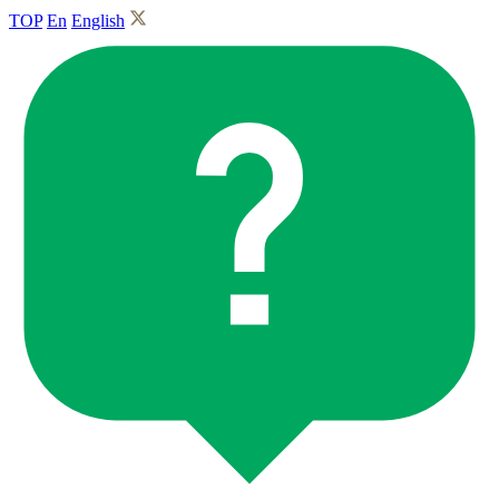
TOP
En
English