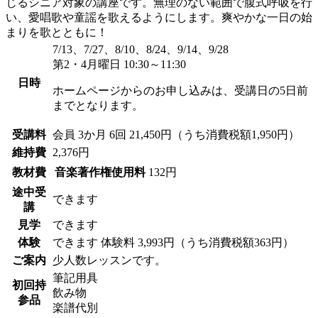
じるシニア対象の講座です。無理のない範囲で腹式呼吸を行
い、愛唱歌や童謡を歌えるようにします。爽やかな一日の始
まりを歌とともに！
7/13、7/27、8/10、8/24、9/14、9/28
第2・4月曜日 10:30～11:30
日時
ホームページからのお申し込みは、受講日の5日前
までとなります。
受講料
会員
3か月 6回 21,450円（うち消費税額1,950円）
維持費
2,376円
教材費
音楽著作権使用料
132円
途中受
できます
講
見学
できます
体験
できます
体験料
3,993円（うち消費税額363円）
ご案内
少人数レッスンです。
筆記用具
初回持
飲み物
参品
楽譜代別