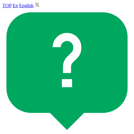
TOP
En
English