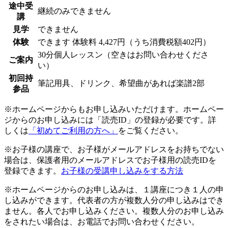
途中受
継続のみできません
講
見学
できません
体験
できます
体験料
4,427円（うち消費税額402円）
30分個人レッスン（空きはお問い合わせくださ
ご案内
い）
初回持
筆記用具、ドリンク、希望曲があれば楽譜2部
参品
※ホームページからもお申し込みいただけます。ホームペー
ジからのお申し込みには「読売ID」の登録が必要です。詳
しくは
「初めてご利用の方へ」
をご覧ください。
※お子様の講座で、お子様がメールアドレスをお持ちでない
場合は、保護者用のメールアドレスでお子様用の読売IDを
登録できます。
お子様の受講申し込みをする方法
※ホームページからのお申し込みは、１講座につき１人の申
し込みができます。代表者の方が複数人分の申し込みはでき
ません。各人でお申し込みください。複数人分のお申し込み
をされたい場合は、お電話でお問い合わせください。