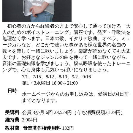
初心者の方から経験者の方まで安心して通って頂ける「大
人のためのボイストレーニング」講座です。発声・呼吸法を
無理なく学べます。日本の歌、イタリア歌曲、オペラ、ミュ
ージカルなど、どこかで聴いた事がある様な世界の名曲の
数々を楽しく一緒に歌いましょう。楽譜が読めなくても大丈
夫です。お好きなジャンルの曲を使って一緒に歌いながら、
音楽の基礎知識を学びましょう。腹式呼吸を使ったトレーニ
ングで、心も身体も元気いっぱいになりましょう。
7/1、7/15、8/12、8/19、9/2、9/16
第1・3水曜日 18:00～21:00
日時
ホームページからのお申し込みは、受講日の4日前
までとなります。
受講料
会員
3か月 6回 23,529円（うち消費税額2,139円）
維持費
2,904円
教材費
音楽著作権使用料
132円