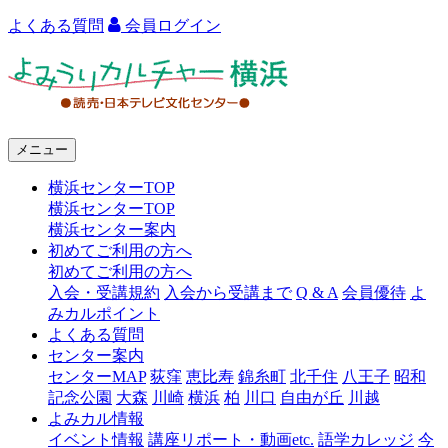
よくある質問
会員ログイン
よ
み
う
メニュー
り
横浜センターTOP
カ
横浜センターTOP
ル
横浜センター案内
初めてご利用の方へ
チ
初めてご利用の方へ
ャ
入会・受講規約
入会から受講まで
Q & A
会員優待
よ
みカルポイント
ー
よくある質問
センター案内
横
センターMAP
荻窪
恵比寿
錦糸町
北千住
八王子
昭和
浜
記念公園
大森
川崎
横浜
柏
川口
自由が丘
川越
よみカル情報
イベント情報
講座リポート・動画etc.
語学カレッジ
今