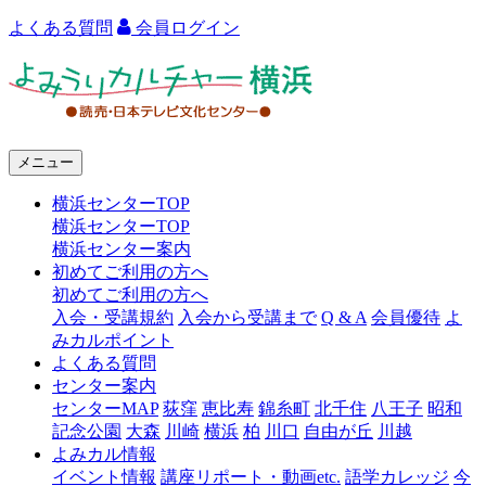
よくある質問
会員ログイン
よ
み
う
メニュー
り
横浜センターTOP
カ
横浜センターTOP
ル
横浜センター案内
初めてご利用の方へ
チ
初めてご利用の方へ
ャ
入会・受講規約
入会から受講まで
Q & A
会員優待
よ
みカルポイント
ー
よくある質問
センター案内
横
センターMAP
荻窪
恵比寿
錦糸町
北千住
八王子
昭和
浜
記念公園
大森
川崎
横浜
柏
川口
自由が丘
川越
よみカル情報
イベント情報
講座リポート・動画etc.
語学カレッジ
今