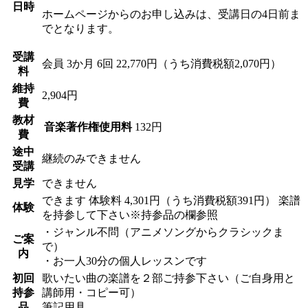
日時
ホームページからのお申し込みは、受講日の4日前ま
でとなります。
受講
会員
3か月 6回 22,770円（うち消費税額2,070円）
料
維持
2,904円
費
教材
音楽著作権使用料
132円
費
途中
継続のみできません
受講
見学
できません
できます
体験料
4,301円（うち消費税額391円）
楽譜
体験
を持参して下さい※持参品の欄参照
・ジャンル不問（アニメソングからクラシックま
ご案
で）
内
・お一人30分の個人レッスンです
初回
歌いたい曲の楽譜を２部ご持参下さい（ご自身用と
持参
講師用・コピー可）
品
筆記用具