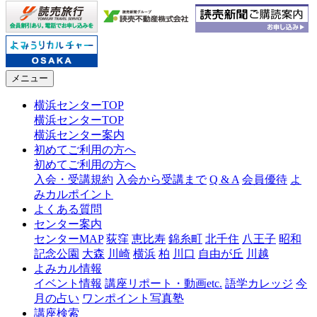
メニュー
横浜センターTOP
横浜センターTOP
横浜センター案内
初めてご利用の方へ
初めてご利用の方へ
入会・受講規約
入会から受講まで
Q & A
会員優待
よ
みカルポイント
よくある質問
センター案内
センターMAP
荻窪
恵比寿
錦糸町
北千住
八王子
昭和
記念公園
大森
川崎
横浜
柏
川口
自由が丘
川越
よみカル情報
イベント情報
講座リポート・動画etc.
語学カレッジ
今
月の占い
ワンポイント写真塾
講座検索