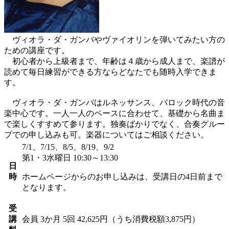
ヴィオラ・ダ・ガンバやヴァイオリンを弾いてみたい方の
ための講座です。
初心者から上級者まで、年齢は４歳から成人まで、楽譜が
読めて毎日練習ができる方ならどなたでも随時入学できま
す。
ヴィオラ・ダ・ガンバはルネッサンス、バロック時代の音
楽中心です。一人一人のペースに合わせて、基礎から名曲ま
で楽しくすすめて参ります。独奏ばかりでなく、合奏グルー
プでの申し込みも可。楽器についてはご相談ください。
7/1、7/15、8/5、8/19、9/2
第1・3水曜日 10:30～13:30
日
時
ホームページからのお申し込みは、受講日の4日前まで
となります。
受
講
会員
3か月 5回 42,625円（うち消費税額3,875円）