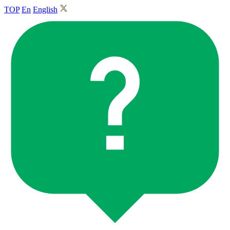
TOP
En
English