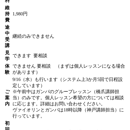
料
維
持
1,980円
費
途
中
継続のみできません
受
講
見
できます
要相談
学
体
できません
要相談 （まずは個人レッスンになる場合
験
があります）
9/16（水）も行います（システム上3か月5回で日程設
定しています）
ご
※午前中はガンバのグループレッスン（橋爪講師担
案
当）のみです。個人レッスン希望の方については相談
内
に応じます。詳細はお問い合わせください。
ヴァイオリンとガンバは18時以降（神戸講師担当）に
行っています。
初
回