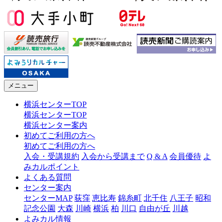
メニュー
横浜センターTOP
横浜センターTOP
横浜センター案内
初めてご利用の方へ
初めてご利用の方へ
入会・受講規約
入会から受講まで
Q & A
会員優待
よ
みカルポイント
よくある質問
センター案内
センターMAP
荻窪
恵比寿
錦糸町
北千住
八王子
昭和
記念公園
大森
川崎
横浜
柏
川口
自由が丘
川越
よみカル情報