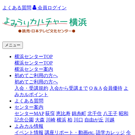
よくある質問
会員ログイン
よ
み
う
メニュー
り
横浜センターTOP
カ
横浜センターTOP
ル
横浜センター案内
初めてご利用の方へ
チ
初めてご利用の方へ
ャ
入会・受講規約
入会から受講まで
Q & A
会員優待
よ
みカルポイント
ー
よくある質問
センター案内
横
センターMAP
荻窪
恵比寿
錦糸町
北千住
八王子
昭和
浜
記念公園
大森
川崎
横浜
柏
川口
自由が丘
川越
よみカル情報
イベント情報
講座リポート・動画etc.
語学カレッジ
今