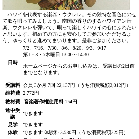
ハワイを代表する楽器・ウクレレ。その独特な音色にのせ
て歌を唄ってみましょう。南国の香りのするハワイアン音
楽、ウクレレを弾いて、唄って楽しくハワイの心にふれたい
と思います。初めての方にも安心してご参加いただけるよ
う、ゆっくりと進めてまいります。是非ご参加ください。
7/2、7/16、7/30、8/6、8/20、9/3、9/17
第1・3・5木曜日 13:00～14:30
日時
ホームページからのお申し込みは、受講日の2日前
までとなります。
受講料
会員
3か月 7回 22,137円（うち消費税額2,012円）
維持費
2,772円
教材費
音楽著作権使用料
154円
途中受
できます
講
見学
できます
体験
できます
体験料
3,580円（うち消費税額325円）