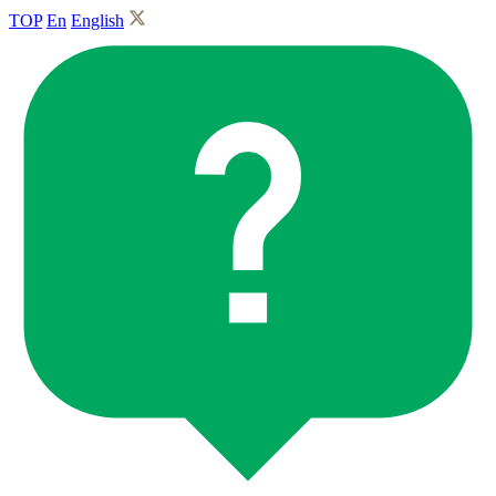
TOP
En
English