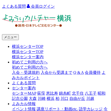
よくある質問
会員ログイン
よ
み
う
メニュー
り
横浜センターTOP
カ
横浜センターTOP
ル
横浜センター案内
初めてご利用の方へ
チ
初めてご利用の方へ
ャ
入会・受講規約
入会から受講まで
Q & A
会員優待
よ
みカルポイント
ー
よくある質問
センター案内
横
センターMAP
荻窪
恵比寿
錦糸町
北千住
八王子
昭和
浜
記念公園
大森
川崎
横浜
柏
川口
自由が丘
川越
よみカル情報
イベント情報
講座リポート・動画etc.
語学カレッジ
今