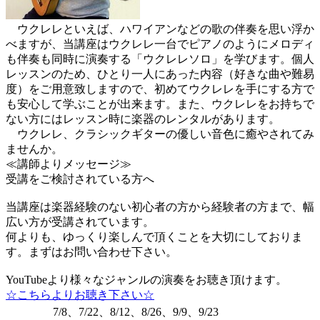
ウクレレといえば、ハワイアンなどの歌の伴奏を思い浮か
べますが、当講座はウクレレ一台でピアノのようにメロディ
も伴奏も同時に演奏する「ウクレレソロ」を学びます。個人
レッスンのため、ひとり一人にあった内容（好きな曲や難易
度）をご用意致しますので、初めてウクレレを手にする方で
も安心して学ぶことが出来ます。また、ウクレレをお持ちで
ない方にはレッスン時に楽器のレンタルがあります。
ウクレレ、クラシックギターの優しい音色に癒やされてみ
ませんか。
≪講師よりメッセージ≫
受講をご検討されている方へ
当講座は楽器経験のない初心者の方から経験者の方まで、幅
広い方が受講されています。
何よりも、ゆっくり楽しんで頂くことを大切にしておりま
す。まずはお問い合わせ下さい。
YouTubeより様々なジャンルの演奏をお聴き頂けます。
☆こちらよりお聴き下さい☆
7/8、7/22、8/12、8/26、9/9、9/23