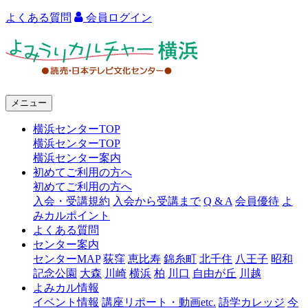
よくある質問
会員ログイン
よ
み
う
メニュー
り
横浜センターTOP
カ
横浜センターTOP
ル
横浜センター案内
初めてご利用の方へ
チ
初めてご利用の方へ
ャ
入会・受講規約
入会から受講まで
Q & A
会員優待
よ
みカルポイント
ー
よくある質問
センター案内
横
センターMAP
荻窪
恵比寿
錦糸町
北千住
八王子
昭和
浜
記念公園
大森
川崎
横浜
柏
川口
自由が丘
川越
よみカル情報
イベント情報
講座リポート・動画etc.
語学カレッジ
今