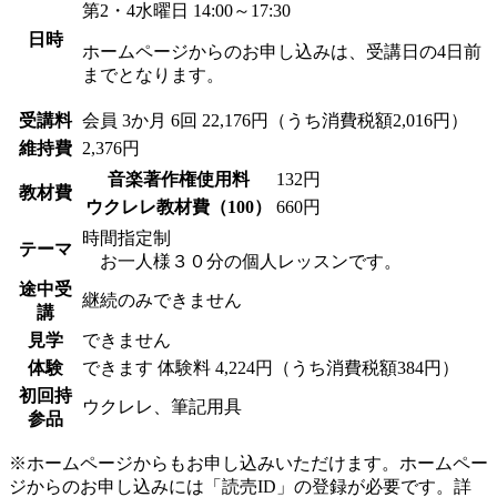
第2・4水曜日 14:00～17:30
日時
ホームページからのお申し込みは、受講日の4日前
までとなります。
受講料
会員
3か月 6回 22,176円（うち消費税額2,016円）
維持費
2,376円
音楽著作権使用料
132円
教材費
ウクレレ教材費（100）
660円
時間指定制
テーマ
お一人様３０分の個人レッスンです。
途中受
継続のみできません
講
見学
できません
体験
できます
体験料
4,224円（うち消費税額384円）
初回持
ウクレレ、筆記用具
参品
※ホームページからもお申し込みいただけます。ホームペー
ジからのお申し込みには「読売ID」の登録が必要です。詳