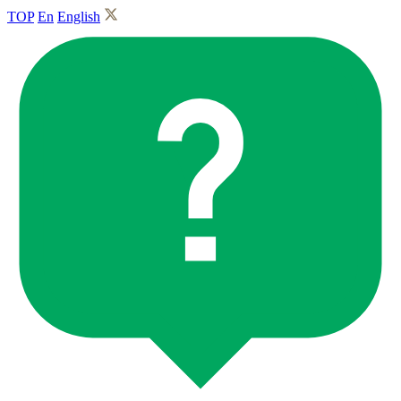
TOP
En
English