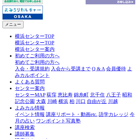
メニュー
横浜センターTOP
横浜センターTOP
横浜センター案内
初めてご利用の方へ
初めてご利用の方へ
入会・受講規約
入会から受講まで
Q & A
会員優待
よ
みカルポイント
よくある質問
センター案内
センターMAP
荻窪
恵比寿
錦糸町
北千住
八王子
昭和
記念公園
大森
川崎
横浜
柏
川口
自由が丘
川越
よみカル情報
イベント情報
講座リポート・動画etc.
語学カレッジ
今
月の占い
ワンポイント写真塾
講座検索
講師募集